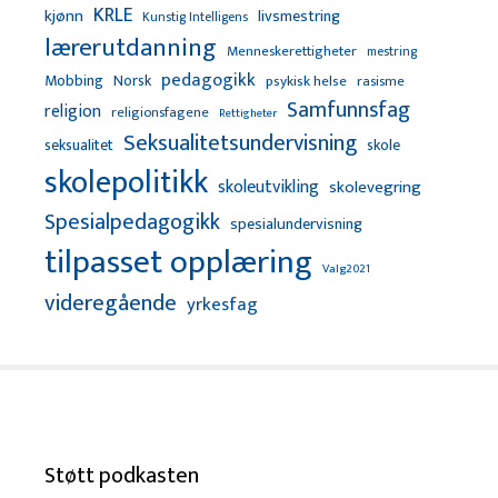
KRLE
kjønn
livsmestring
Kunstig Intelligens
lærerutdanning
Menneskerettigheter
mestring
pedagogikk
Mobbing
Norsk
psykisk helse
rasisme
Samfunnsfag
religion
religionsfagene
Rettigheter
Seksualitetsundervisning
seksualitet
skole
skolepolitikk
skoleutvikling
skolevegring
Spesialpedagogikk
spesialundervisning
tilpasset opplæring
Valg2021
videregående
yrkesfag
Støtt podkasten