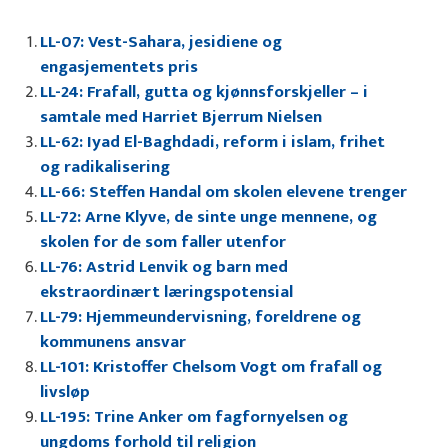
LL-07: Vest-Sahara, jesidiene og
engasjementets pris
LL-24: Frafall, gutta og kjønnsforskjeller – i
samtale med Harriet Bjerrum Nielsen
LL-62: Iyad El-Baghdadi, reform i islam, frihet
og radikalisering
LL-66: Steffen Handal om skolen elevene trenger
LL-72: Arne Klyve, de sinte unge mennene, og
skolen for de som faller utenfor
LL-76: Astrid Lenvik og barn med
ekstraordinært læringspotensial
LL-79: Hjemmeundervisning, foreldrene og
kommunens ansvar
LL-101: Kristoffer Chelsom Vogt om frafall og
livsløp
LL-195: Trine Anker om fagfornyelsen og
ungdoms forhold til religion