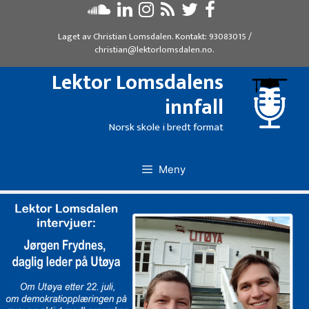
Hopp
til
Laget av
Christian Lomsdalen
. Kontakt:
93083015
/
innhold
christian@lektorlomsdalen.no
.
Lektor Lomsdalens
innfall
Norsk skole i bredt format
Meny