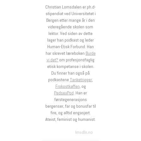
Christian Lomsdalen er ph.d-
stipendiat ved Universitetet i
Bergen etter mange år i den
videregående skolen som
lektor. Ved siden av dette
lager han podkast og leder
Human-Etisk Forbund. Han
har skrevet læreboken
Burde
vi det?
om profesjonsfaglig
etisk kompetanse i skolen.
Du finner han også på
podkastene
Tanketrigger
,
Frokostkaffen
, og
PedsexPod
. Han er
førstegenerasjons
bergenser, far og bonusfar til
fire, og alltid engasjert.
Ateist, feminist og humanist.
lmsdln.no