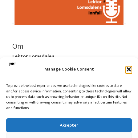
Om
Lektor Lomsdalen
Organisasjonsnummer:
920 712 312 MVA
Manage Cookie Consent
Vipps: 517696
To provide the best experiences, we use technologies like cookies to store
and/or access device information. Consenting to these technologies will allow
Les mer:
Om selskapet
us to process data such as browsing behavior or unique IDs on this site. Not
Les mer:
Om reklame på podkasten
consenting or withdrawing consent, may adversely affect certain features
and functions.
Kontakt meg
Aksepter