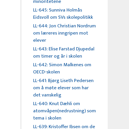
minoritetene
LL-645: Sunniva Holmås
Eidsvoll om SVs skolepolitikk
LL-644: Jon Christian Nordrum
om læreres inngripen mot
elever
LL-643: Elise Farstad Djupedal
om timer og år i skolen
LL-642: Simon Malkenes om
OECD-skolen
LL-641: Bjørg Liseth Pedersen
om å møte elever som har
det vanskelig
LL-640: Knut Dæhli om
atomvåpen(nedrustning) som
tema i skolen
LL-639: Kristoffer Ibsen om de