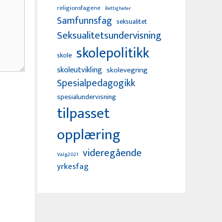
religionsfagene
Rettigheter
Samfunnsfag
seksualitet
Seksualitetsundervisning
skolepolitikk
skole
skoleutvikling
skolevegring
Spesialpedagogikk
spesialundervisning
tilpasset
opplæring
videregående
Valg2021
yrkesfag