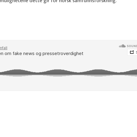
lighetene dette gir for norsk samfunnsforskning.