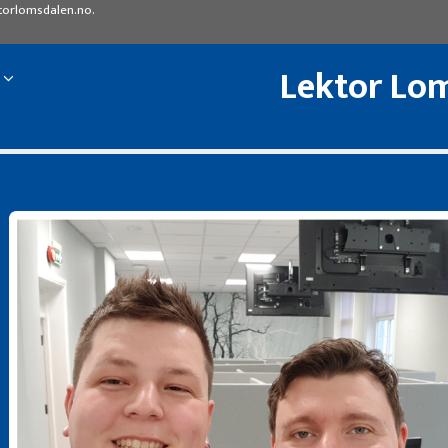
torlomsdalen.no
.
Lektor Lom