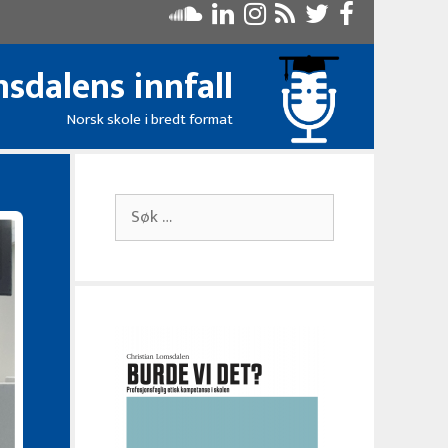
sdalens innfall
Norsk skole i bredt format
Søk
etter: