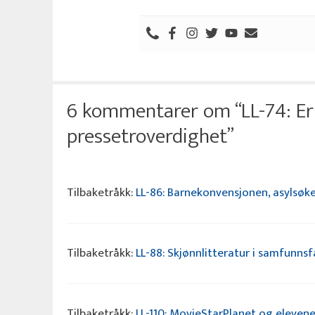
6 kommentarer om “LL-74: E
pressetroverdighet”
Tilbaketråkk:
LL-86: Barnekonvensjonen, asylsøke
Tilbaketråkk:
LL-88: Skjønnlitteratur i samfunnsf
Tilbaketråkk:
LL-110: MovieStarPlanet og elevene