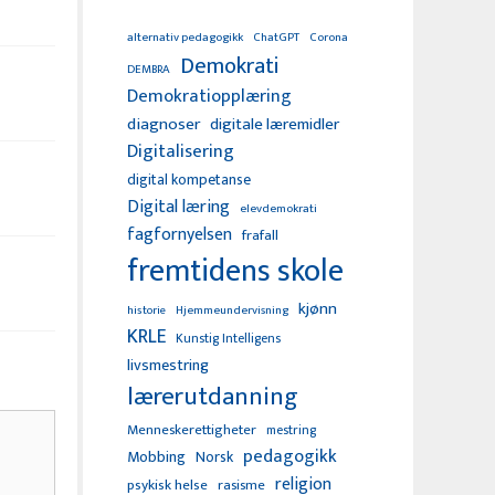
alternativ pedagogikk
ChatGPT
Corona
Demokrati
DEMBRA
Demokratiopplæring
diagnoser
digitale læremidler
Digitalisering
digital kompetanse
Digital læring
elevdemokrati
fagfornyelsen
frafall
fremtidens skole
kjønn
Hjemmeundervisning
historie
KRLE
Kunstig Intelligens
livsmestring
lærerutdanning
Menneskerettigheter
mestring
pedagogikk
Mobbing
Norsk
religion
psykisk helse
rasisme