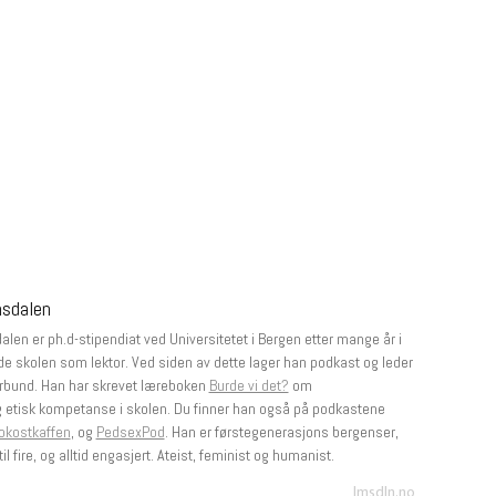
msdalen
len er ph.d-stipendiat ved Universitetet i Bergen etter mange år i
e skolen som lektor. Ved siden av dette lager han podkast og leder
rbund. Han har skrevet læreboken
Burde vi det?
om
g etisk kompetanse i skolen. Du finner han også på podkastene
okostkaffen
, og
PedsexPod
. Han er førstegenerasjons bergenser,
il fire, og alltid engasjert. Ateist, feminist og humanist.
lmsdln.no