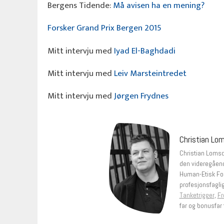
Bergens Tidende:
Må avisen ha en mening?
Forsker Grand Prix Bergen 2015
Mitt intervju med
Iyad El-Baghdadi
Mitt intervju med
Leiv Marsteintredet
Mitt intervju med
Jørgen Frydnes
Christian Lo
Christian Lomsda
den videregåend
Human-Etisk Fo
profesjonsfagli
Tanketrigger
,
Fr
far og bonusfar t