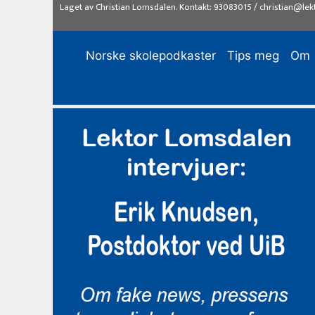
Hopp
Laget av
Christian Lomsdalen
. Kontakt:
93083015
/
christian@lek
til
innhold
Norske skolepodkaster
Tips meg
Om