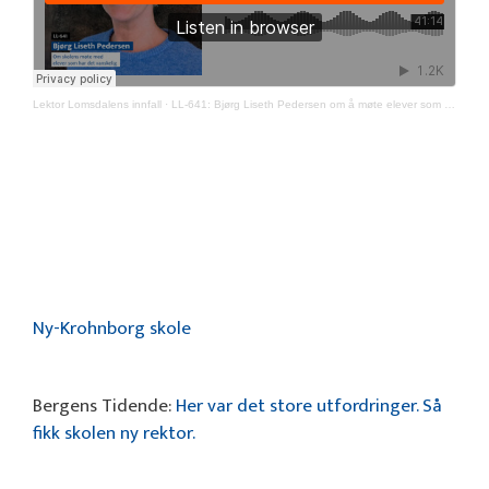
Lektor Lomsdalens innfall
·
LL-641: Bjørg Liseth Pedersen om å møte elever som har det vanskelig
Ny-Krohnborg skole
Bergens Tidende:
Her var det store utford­ringer. Så
fikk skolen ny rektor.