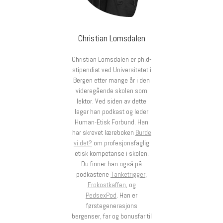
Christian Lomsdalen
Christian Lomsdalen er ph.d-
stipendiat ved Universitetet i
Bergen etter mange år i den
videregående skolen som
lektor. Ved siden av dette
lager han podkast og leder
Human-Etisk Forbund. Han
har skrevet læreboken
Burde
vi det?
om profesjonsfaglig
etisk kompetanse i skolen.
Du finner han også på
podkastene
Tanketrigger
,
Frokostkaffen
, og
PedsexPod
. Han er
førstegenerasjons
bergenser, far og bonusfar til