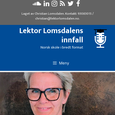
Hopp
til
Laget av
Christian Lomsdalen
. Kontakt:
93083015
/
innhold
christian@lektorlomsdalen.no
.
Lektor Lomsdalens
innfall
Norsk skole i bredt format
Meny