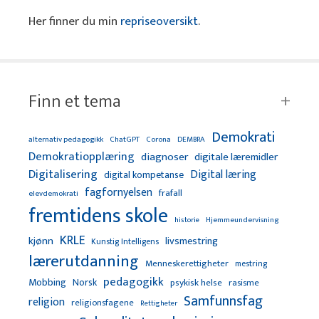
Her finner du min
repriseoversikt
.
Finn et tema
Demokrati
alternativ pedagogikk
ChatGPT
Corona
DEMBRA
Demokratiopplæring
diagnoser
digitale læremidler
Digitalisering
Digital læring
digital kompetanse
fagfornyelsen
frafall
elevdemokrati
fremtidens skole
Hjemmeundervisning
historie
KRLE
kjønn
livsmestring
Kunstig Intelligens
lærerutdanning
Menneskerettigheter
mestring
pedagogikk
Mobbing
Norsk
psykisk helse
rasisme
Samfunnsfag
religion
religionsfagene
Rettigheter