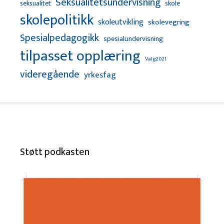
Seksualitetsundervisning
seksualitet
skole
skolepolitikk
skoleutvikling
skolevegring
Spesialpedagogikk
spesialundervisning
tilpasset opplæring
Valg2021
videregående
yrkesfag
Støtt podkasten