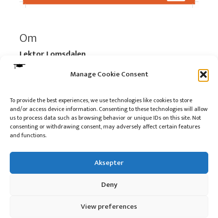
Om
Lektor Lomsdalen
Organisasjonsnummer:
920 712 312 MVA
Manage Cookie Consent
Vipps: 517696
To provide the best experiences, we use technologies like cookies to store
and/or access device information. Consenting to these technologies will allow
Les mer:
Om selskapet
us to process data such as browsing behavior or unique IDs on this site. Not
Les mer:
Om reklame på podkasten
consenting or withdrawing consent, may adversely affect certain features
and functions.
Kontakt meg
Aksepter
Deny
10 på topp i 2022
View preferences