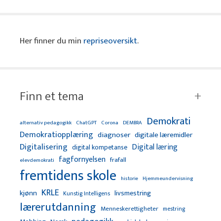
Her finner du min
repriseoversikt
.
Finn et tema
Demokrati
alternativ pedagogikk
ChatGPT
Corona
DEMBRA
Demokratiopplæring
diagnoser
digitale læremidler
Digitalisering
Digital læring
digital kompetanse
fagfornyelsen
frafall
elevdemokrati
fremtidens skole
Hjemmeundervisning
historie
KRLE
kjønn
livsmestring
Kunstig Intelligens
lærerutdanning
Menneskerettigheter
mestring