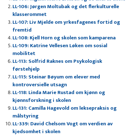
LL-106: Jørgen Moltubak og det flerkulturelle
klasserommet
LL-107: Liv Mjelde om yrkesfagenes fortid og
fremtid
LL-108: Kjell Horn og skolen som kamparena
LL-109: Katrine Vellesen Løken om sosial
mobilitet
LL-113: Solfrid Raknes om Psykologisk
førstehjelp
LL-115: Steinar Bøyum om elever med
kontroversielle utsagn
LL-118: Linda Marie Rustad om kjønn og
kjønnsforskning i skolen
LL-131: Camilla Hagevold om leksepraksis og
målstyring
LL-339: David Chelsom Vogt om verdien av
kjedsomhet i skolen