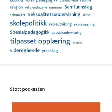
pedagogikk
Mobbing
Norsk
psykisk helse
rasisme
Samfunnsfag
religion
religionsfagene
Rettigheter
Seksualitetsundervisning
seksualitet
skole
skolepolitikk
skoleutvikling
skolevegring
Spesialpedagogikk
spesialundervisning
tilpasset opplæring
Valg2021
videregående
yrkesfag
Støtt podkasten