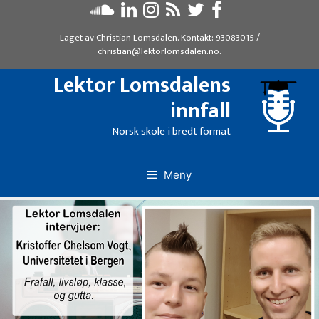
Hopp
til
Laget av
Christian Lomsdalen
. Kontakt:
93083015
/
innhold
christian@lektorlomsdalen.no
.
Lektor Lomsdalens
innfall
Norsk skole i bredt format
Meny