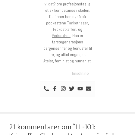
vi det?
om profesjonsfaglig
etisk kompetanse i skolen.
Du finner han også på
podkastene
Tanketrigger
,
Frokostkaffen
, og
PedsexPod
. Han er
førstegenerasjons
bergenser, far og bonusfar til
fire, og alltid engasjert.
Ateist, feminist og humanist.
lmsdln.no
21 kommentarer om “LL-101: