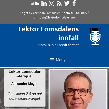
Hopp
til
Laget av
Christian Lomsdalen
. Kontakt:
93083015
/
innhold
christian@lektorlomsdalen.no
.
Lektor Lomsdalens
innfall
Norsk skole i bredt format
Meny