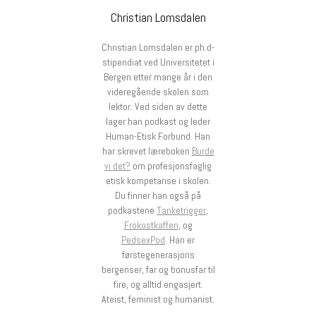
Christian Lomsdalen
Christian Lomsdalen er ph.d-
stipendiat ved Universitetet i
Bergen etter mange år i den
videregående skolen som
lektor. Ved siden av dette
lager han podkast og leder
Human-Etisk Forbund. Han
har skrevet læreboken
Burde
vi det?
om profesjonsfaglig
etisk kompetanse i skolen.
Du finner han også på
podkastene
Tanketrigger
,
Frokostkaffen
, og
PedsexPod
. Han er
førstegenerasjons
bergenser, far og bonusfar til
fire, og alltid engasjert.
Ateist, feminist og humanist.