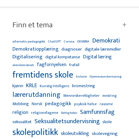
Finn et tema
Demokrati
alternativ pedagogikk
ChatGPT
Corona
DEMBRA
Demokratiopplæring
diagnoser
digitale læremidler
Digitalisering
Digital læring
digital kompetanse
fagfornyelsen
frafall
elevdemokrati
fremtidens skole
Hjemmeundervisning
historie
KRLE
kjønn
livsmestring
Kunstig Intelligens
lærerutdanning
Menneskerettigheter
mestring
pedagogikk
Mobbing
Norsk
psykisk helse
rasisme
Samfunnsfag
religion
religionsfagene
Rettigheter
Seksualitetsundervisning
seksualitet
skole
skolepolitikk
skoleutvikling
skolevegring