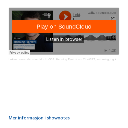
Lektor Lomsdalens innfall
·
LL-504: Henning Fjørtoft om ChatGPT, vurdering, og karakterer
Mer informasjon i shownotes