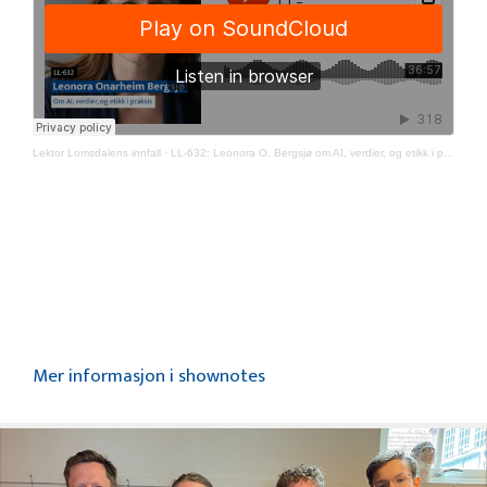
Lektor Lomsdalens innfall
·
LL-632: Leonora O. Bergsjø om AI, verdier, og etikk i praksis
Mer informasjon i shownotes