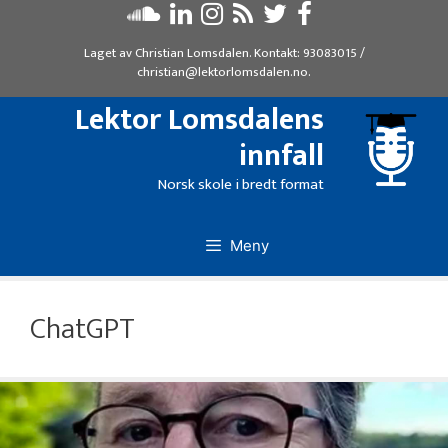
Hopp
til
Laget av
Christian Lomsdalen
. Kontakt:
93083015
/
innhold
christian@lektorlomsdalen.no
.
Lektor Lomsdalens
innfall
Norsk skole i bredt format
Meny
ChatGPT