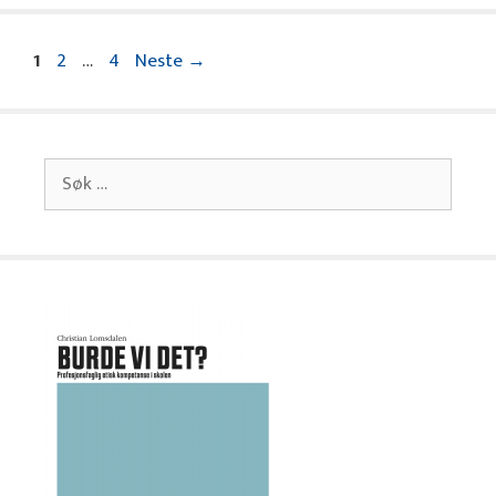
Side
Side
Side
1
2
…
4
Neste
→
Søk
etter: