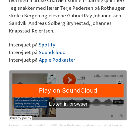
hva med å bruke ChatGPT som en sparringspartner?
Jeg snakker med lærer Terje Pedersen på Rothaugen
skole i Bergen og elevene Gabriel Ray Johannessen
Sandvik, Andreas Solberg Brynestad, Johannes
Knapstad-Reiertsen.
Intervjuet på
Spotify
Intervjuet på
Soundcloud
Intervjuet på
Apple Podkaster
Lektor Lomsdalens innfall
·
LL-508: Terje Pedersen og elever om praktisk bruk av ChatGPT i skolehverdagen