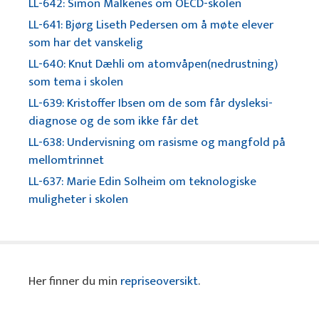
LL-642: Simon Malkenes om OECD-skolen
LL-641: Bjørg Liseth Pedersen om å møte elever
som har det vanskelig
LL-640: Knut Dæhli om atomvåpen(nedrustning)
som tema i skolen
LL-639: Kristoffer Ibsen om de som får dysleksi-
diagnose og de som ikke får det
LL-638: Undervisning om rasisme og mangfold på
mellomtrinnet
LL-637: Marie Edin Solheim om teknologiske
muligheter i skolen
Her finner du min
repriseoversikt
.