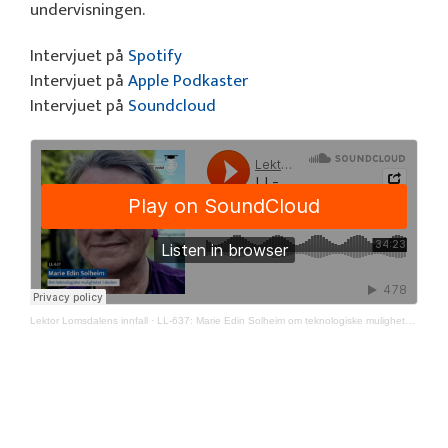
undervisningen.
Intervjuet på
Spotify
Intervjuet på
Apple Podkaster
Intervjuet på
Soundcloud
Lektor Lomsdalens innfall
·
LL-637: Marie Edin Solheim om teknologiske muligheter i skolen