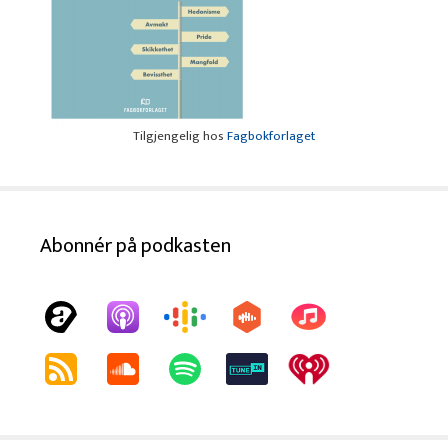
Tilgjengelig hos
Fagbokforlaget
Abonnér på podkasten