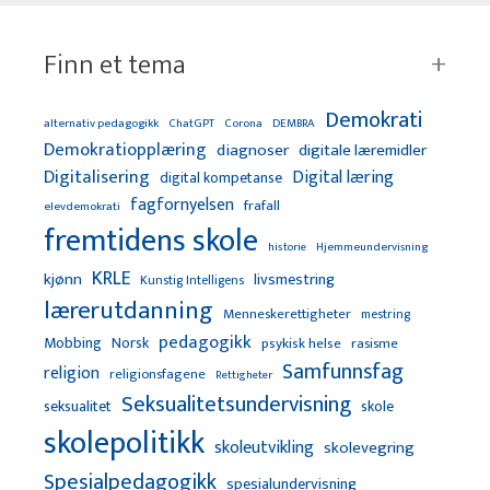
Finn et tema
Demokrati
alternativ pedagogikk
ChatGPT
Corona
DEMBRA
Demokratiopplæring
diagnoser
digitale læremidler
Digitalisering
Digital læring
digital kompetanse
fagfornyelsen
frafall
elevdemokrati
fremtidens skole
Hjemmeundervisning
historie
KRLE
kjønn
livsmestring
Kunstig Intelligens
lærerutdanning
Menneskerettigheter
mestring
pedagogikk
Mobbing
Norsk
psykisk helse
rasisme
Samfunnsfag
religion
religionsfagene
Rettigheter
Seksualitetsundervisning
seksualitet
skole
skolepolitikk
skoleutvikling
skolevegring
Spesialpedagogikk
spesialundervisning