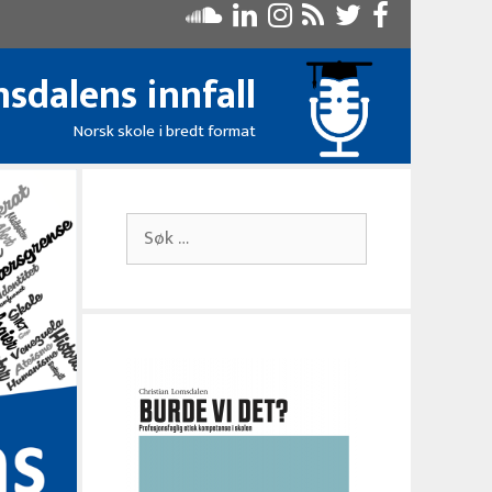
sdalens innfall
Norsk skole i bredt format
Søk
etter: