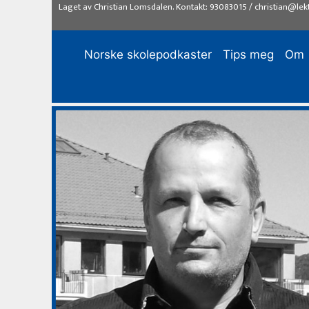
Hopp
Laget av
Christian Lomsdalen
. Kontakt:
93083015
/
christian@lek
til
innhold
Norske skolepodkaster
Tips meg
Om