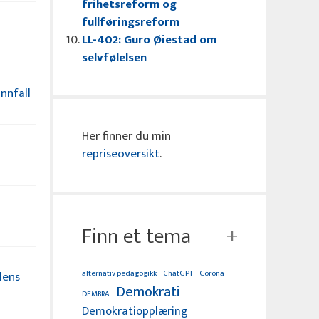
frihetsreform og
fullføringsreform
LL-402: Guro Øiestad om
selvfølelsen
nnfall
Her finner du min
repriseoversikt
.
Finn et tema
alternativ pedagogikk
ChatGPT
Corona
lens
Demokrati
DEMBRA
Demokratiopplæring