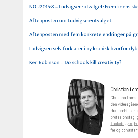
NOU2015:8 – Ludvigsen-utvalget: Fremtidens sk
Aftenposten om Ludvigsen-utvalget
Aftenposten med fem konkrete endringer på gr
Ludvigsen selv forklarer i ny kronikk hvorfor dyb
Ken Robinson – Do schools kill creativity?
Christian Lo
Christian Lomsda
den videregåend
Human-Etisk Fo
profesjonsfagli
Tanketrigger
,
Fr
far og bonusfar t