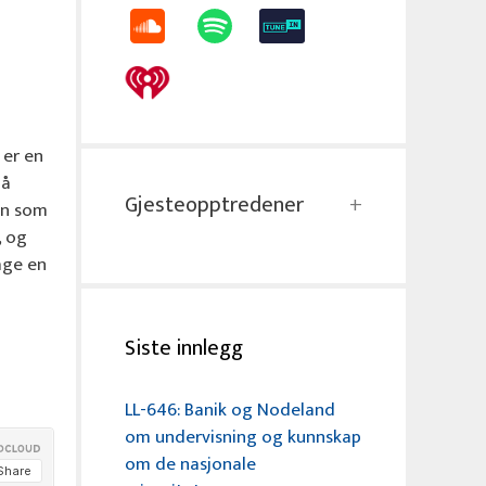
 er en
på
Gjesteopptredener
nn som
, og
age en
Siste innlegg
LL-646: Banik og Nodeland
om undervisning og kunnskap
om de nasjonale