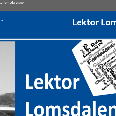
torlomsdalen.no
.
Lektor Lom