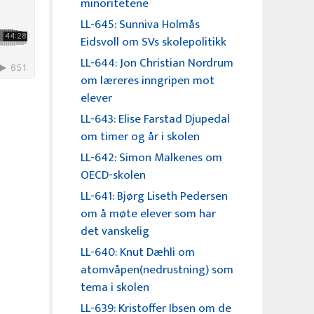
minoritetene
LL-645: Sunniva Holmås
Eidsvoll om SVs skolepolitikk
LL-644: Jon Christian Nordrum
om læreres inngripen mot
elever
LL-643: Elise Farstad Djupedal
om timer og år i skolen
LL-642: Simon Malkenes om
OECD-skolen
LL-641: Bjørg Liseth Pedersen
om å møte elever som har
det vanskelig
LL-640: Knut Dæhli om
atomvåpen(nedrustning) som
tema i skolen
LL-639: Kristoffer Ibsen om de