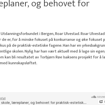
eplaner, og behovet for
g
i Utdanningsforbundet i Bergen, Roar Ulvestad. Roar Ulvestad
 de er, for å minske fokuset på konkurranse og øke fokuset 
okus på de praktisk-estetiske fagene. Han har en yrkesbakgru
entlige skolen. Nylig har han vært aktuell med å lage sin egen
som kan bli resultatet av Torbjørn Røe Isaksens prosjekt for å l
 med kunnskapsløftet.