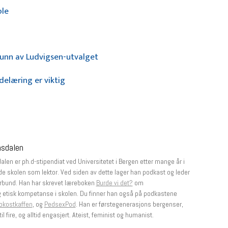
ole
unn av Ludvigsen-utvalget
delæring er viktig
msdalen
len er ph.d-stipendiat ved Universitetet i Bergen etter mange år i
e skolen som lektor. Ved siden av dette lager han podkast og leder
rbund. Han har skrevet læreboken
Burde vi det?
om
g etisk kompetanse i skolen. Du finner han også på podkastene
okostkaffen
, og
PedsexPod
. Han er førstegenerasjons bergenser,
il fire, og alltid engasjert. Ateist, feminist og humanist.