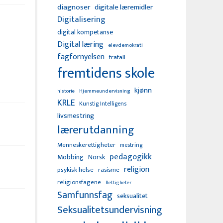
diagnoser
digitale læremidler
Digitalisering
digital kompetanse
Digital læring
elevdemokrati
fagfornyelsen
frafall
fremtidens skole
kjønn
Hjemmeundervisning
historie
KRLE
Kunstig Intelligens
livsmestring
lærerutdanning
Menneskerettigheter
mestring
pedagogikk
Mobbing
Norsk
religion
psykisk helse
rasisme
religionsfagene
Rettigheter
Samfunnsfag
seksualitet
Seksualitetsundervisning