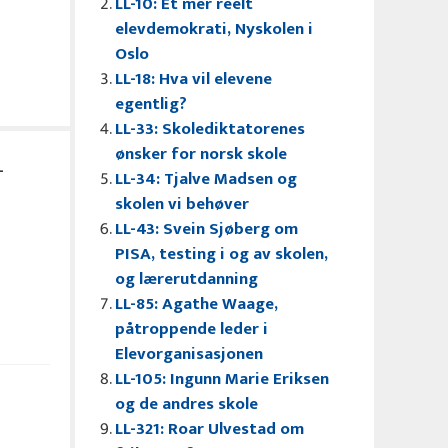
LL-10: Et mer reelt
elevdemokrati, Nyskolen i
Oslo
LL-18: Hva vil elevene
egentlig?
LL-33: Skolediktatorenes
ønsker for norsk skole
–
LL-34: Tjalve Madsen og
skolen vi behøver
LL-43: Svein Sjøberg om
PISA, testing i og av skolen,
og lærerutdanning
LL-85: Agathe Waage,
påtroppende leder i
Elevorganisasjonen
LL-105: Ingunn Marie Eriksen
og de andres skole
LL-321: Roar Ulvestad om