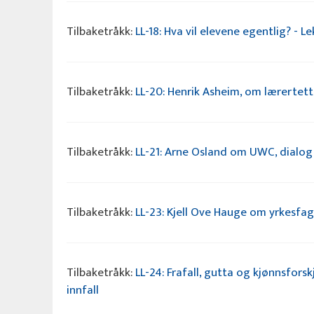
Tilbaketråkk:
LL-18: Hva vil elevene egentlig? - L
Tilbaketråkk:
LL-20: Henrik Asheim, om lærertett
Tilbaketråkk:
LL-21: Arne Osland om UWC, dialog 
Tilbaketråkk:
LL-23: Kjell Ove Hauge om yrkesfage
Tilbaketråkk:
LL-24: Frafall, gutta og kjønnsfors
innfall