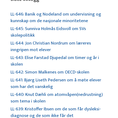
LL-646: Banik og Nodeland om undervisning og
kunnskap om de nasjonale minoritetene
LL-645: Sunniva Holmås Eidsvoll om SVs
skolepolitikk
LL-644: Jon Christian Nordrum om læreres
inngripen mot elever
LL-643: Elise Farstad Djupedal om timer og år i
skolen
LL-642: Simon Malkenes om OECD-skolen
LL-641: Bjørg Liseth Pedersen om å møte elever
som har det vanskelig
LL-640: Knut Dæhli om atomvåpen(nedrustning)
som tema i skolen
LL-639: Kristoffer Ibsen om de som får dysleksi-
diagnose og de som ikke får det