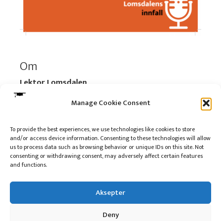
Om
Lektor Lomsdalen
Organisasjonsnummer:
920 712 312 MVA
Manage Cookie Consent
Vipps: 517696
To provide the best experiences, we use technologies like cookies to store
and/or access device information. Consenting to these technologies will allow
Les mer:
Om selskapet
us to process data such as browsing behavior or unique IDs on this site. Not
Les mer:
Om reklame på podkasten
consenting or withdrawing consent, may adversely affect certain features
and functions.
Kontakt meg
Aksepter
Deny
10 på topp i 2022