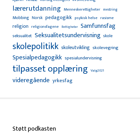
lærerutdanning
Menneskerettigheter
mestring
pedagogikk
Mobbing
Norsk
psykisk helse
rasisme
Samfunnsfag
religion
religionsfagene
Rettigheter
Seksualitetsundervisning
seksualitet
skole
skolepolitikk
skoleutvikling
skolevegring
Spesialpedagogikk
spesialundervisning
tilpasset opplæring
Valg2021
videregående
yrkesfag
Støtt podkasten