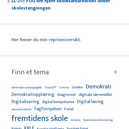
LL-211: FUG om hjem-skolesamarbeidet under
skolestengningen
Her finner du min
repriseoversikt
.
Finn et tema
Demokrati
alternativ pedagogikk
ChatGPT
Corona
DEMBRA
Demokratiopplæring
diagnoser
digitale læremidler
Digitalisering
Digital læring
digital kompetanse
fagfornyelsen
frafall
elevdemokrati
fremtidens skole
Hjemmeundervisning
historie
KRLE
kjønn
livsmestring
Kunstig Intelligens