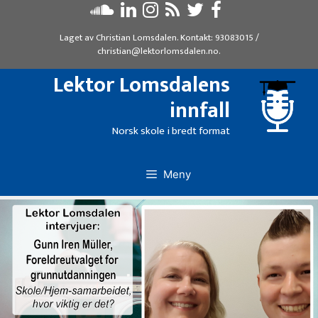
Hopp
til
Laget av
Christian Lomsdalen
. Kontakt:
93083015
/
innhold
christian@lektorlomsdalen.no
.
Lektor Lomsdalens
innfall
Norsk skole i bredt format
Meny