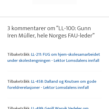
3 kommentarer om “LL-100: Gunn
Iren Müller, hele Norges FAU-leder”
Tilbaketråkk:
LL-211: FUG om hjem-skolesamarbeidet
under skolestengningen - Lektor Lomsdalens innfall
Tilbaketråkk:
LL-458: Dalland og Knutsen om gode
foreldrerelasjoner - Lektor Lomsdalens innfall
Tilbaketråkk:
LL-499: Gørill Warvik Vedeler om