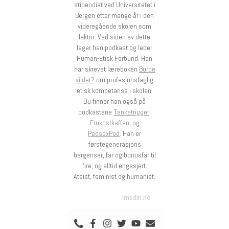
stipendiat ved Universitetet i
Bergen etter mange år i den
videregående skolen som
lektor. Ved siden av dette
lager han podkast og leder
Human-Etisk Forbund. Han
har skrevet læreboken
Burde
vi det?
om profesjonsfaglig
etisk kompetanse i skolen.
Du finner han også på
podkastene
Tanketrigger
,
Frokostkaffen
, og
PedsexPod
. Han er
førstegenerasjons
bergenser, far og bonusfar til
fire, og alltid engasjert.
Ateist, feminist og humanist.
lmsdln.no