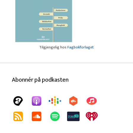
Tilgjengelig hos
Fagbokforlaget
Abonnér på podkasten