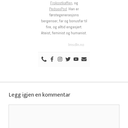
Frokostkaffen
, og
PedsexPod
. Han er
førstegenerasjons
bergenser, far og bonusfar til
fire, og alltid engasjert.
Ateist, feminist og humanist.
lmsdln.no
Legg igjen en kommentar
Kommentar