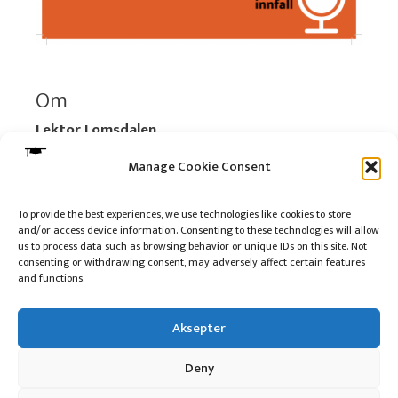
Om
Lektor Lomsdalen
Organisasjonsnummer:
920 712 312 MVA
Manage Cookie Consent
Vipps: 517696
To provide the best experiences, we use technologies like cookies to store
and/or access device information. Consenting to these technologies will allow
Les mer:
Om selskapet
us to process data such as browsing behavior or unique IDs on this site. Not
Les mer:
Om reklame på podkasten
consenting or withdrawing consent, may adversely affect certain features
and functions.
Kontakt meg
Aksepter
Deny
10 på topp i 2022