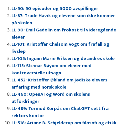
LL-50: 50 episoder og 5000 avspillinger
LL-87: Trude Havik og elevene som ikke kommer
på skolen
LL-90: Emil Gadolin om frokost til videregående
elever
LL-101: Kristoffer Chelsom Vogt om frafall og
livsløp
LL-105: Ingunn Marie Eriksen og de andres skole
LL-115: Steinar Bøyum om elever med
kontroversielle utsagn
LL-452: Kristoffer Økland om jødiske elevers
erfaring med norsk skole
LL-460: OpenAI og Word om skolens
utfordringer
LL-489: Tormod Korpås om ChatGPT sett fra
rektors kontor
LL-518: Ariane B. Schjelderup om filosofi og etikk