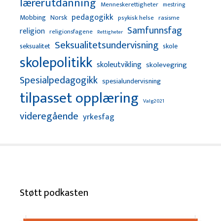
lærerutdanning
Menneskerettigheter
mestring
pedagogikk
Mobbing
Norsk
psykisk helse
rasisme
Samfunnsfag
religion
religionsfagene
Rettigheter
Seksualitetsundervisning
seksualitet
skole
skolepolitikk
skoleutvikling
skolevegring
Spesialpedagogikk
spesialundervisning
tilpasset opplæring
Valg2021
videregående
yrkesfag
Støtt podkasten