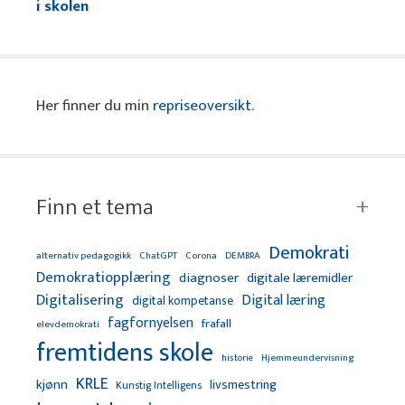
i skolen
Her finner du min
repriseoversikt
.
Finn et tema
Demokrati
alternativ pedagogikk
ChatGPT
Corona
DEMBRA
Demokratiopplæring
diagnoser
digitale læremidler
Digitalisering
Digital læring
digital kompetanse
fagfornyelsen
frafall
elevdemokrati
fremtidens skole
Hjemmeundervisning
historie
KRLE
kjønn
livsmestring
Kunstig Intelligens