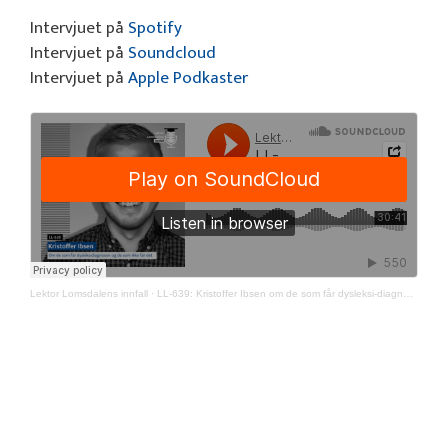
Intervjuet på
Spotify
Intervjuet på
Soundcloud
Intervjuet på
Apple Podkaster
Lektor Lomsdalens innfall
·
LL-639: Kristoffer Ibsen om de som får dysleksi-diagnose og de som ikke får det