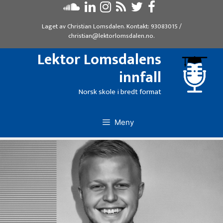
Hopp
til
Laget av
Christian Lomsdalen
. Kontakt:
93083015
/
innhold
christian@lektorlomsdalen.no
.
Lektor Lomsdalens
innfall
Norsk skole i bredt format
Meny