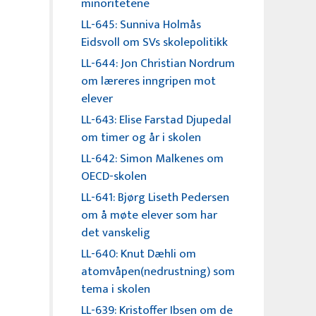
minoritetene
LL-645: Sunniva Holmås
Eidsvoll om SVs skolepolitikk
LL-644: Jon Christian Nordrum
om læreres inngripen mot
elever
LL-643: Elise Farstad Djupedal
om timer og år i skolen
LL-642: Simon Malkenes om
OECD-skolen
LL-641: Bjørg Liseth Pedersen
om å møte elever som har
det vanskelig
LL-640: Knut Dæhli om
atomvåpen(nedrustning) som
tema i skolen
LL-639: Kristoffer Ibsen om de