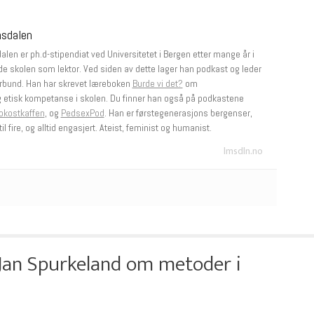
msdalen
len er ph.d-stipendiat ved Universitetet i Bergen etter mange år i
e skolen som lektor. Ved siden av dette lager han podkast og leder
rbund. Han har skrevet læreboken
Burde vi det?
om
g etisk kompetanse i skolen. Du finner han også på podkastene
okostkaffen
, og
PedsexPod
. Han er førstegenerasjons bergenser,
il fire, og alltid engasjert. Ateist, feminist og humanist.
lmsdln.no
Jan Spurkeland om metoder i