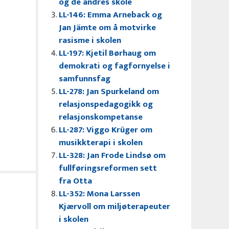
og de andres skole
LL-146: Emma Arneback og
Jan Jämte om å motvirke
rasisme i skolen
LL-197: Kjetil Børhaug om
demokrati og fagfornyelse i
samfunnsfag
LL-278: Jan Spurkeland om
relasjonspedagogikk og
relasjonskompetanse
LL-287: Viggo Krüger om
musikkterapi i skolen
LL-328: Jan Frode Lindsø om
fullføringsreformen sett
fra Otta
LL-352: Mona Larssen
Kjærvoll om miljøterapeuter
i skolen