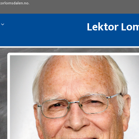
torlomsdalen.no
.
Lektor Lom