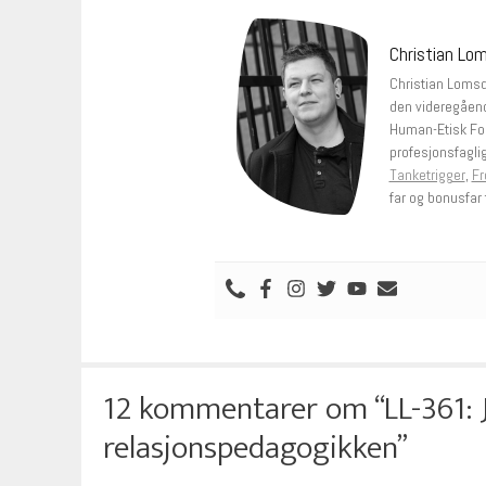
Christian Lo
Christian Lomsda
den videregåend
Human-Etisk Fo
profesjonsfagli
Tanketrigger
,
Fr
far og bonusfar t
12 kommentarer om “LL-361: 
relasjonspedagogikken”