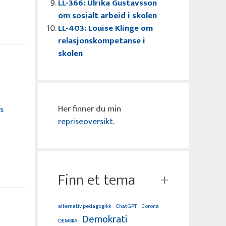
LL-366: Ulrika Gustavsson
om sosialt arbeid i skolen
LL-403: Louise Klinge om
relasjonskompetanse i
skolen
Her finner du min
s
repriseoversikt
.
Finn et tema
alternativ pedagogikk
ChatGPT
Corona
Demokrati
DEMBRA