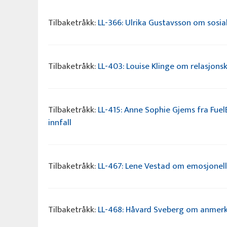
Tilbaketråkk:
LL-366: Ulrika Gustavsson om sosial
Tilbaketråkk:
LL-403: Louise Klinge om relasjons
Tilbaketråkk:
LL-415: Anne Sophie Gjems fra Fue
innfall
Tilbaketråkk:
LL-467: Lene Vestad om emosjonelle
Tilbaketråkk:
LL-468: Håvard Sveberg om anmerkn