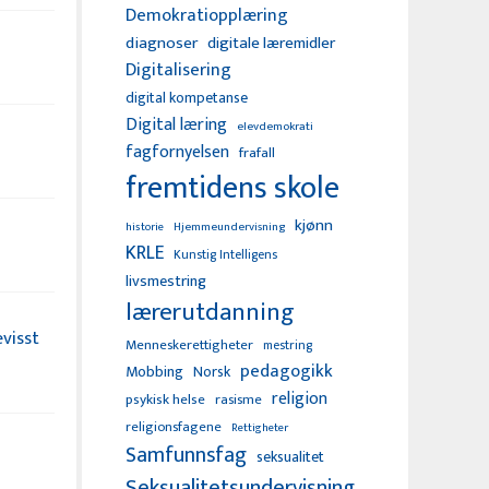
Demokratiopplæring
diagnoser
digitale læremidler
Digitalisering
digital kompetanse
Digital læring
elevdemokrati
fagfornyelsen
frafall
fremtidens skole
kjønn
Hjemmeundervisning
historie
KRLE
Kunstig Intelligens
livsmestring
lærerutdanning
visst
Menneskerettigheter
mestring
pedagogikk
Mobbing
Norsk
religion
psykisk helse
rasisme
religionsfagene
Rettigheter
Samfunnsfag
seksualitet
Seksualitetsundervisning