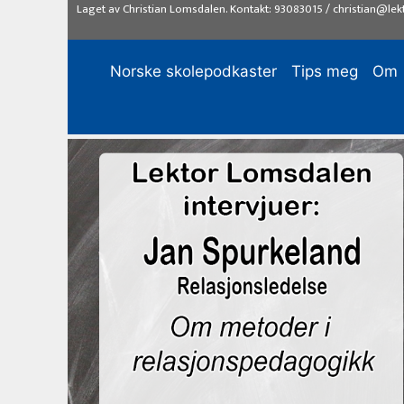
Hopp
Laget av
Christian Lomsdalen
. Kontakt:
93083015
/
christian@lek
til
innhold
Norske skolepodkaster
Tips meg
Om