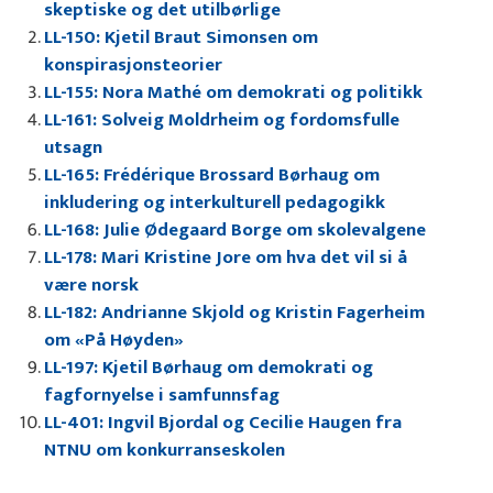
skeptiske og det utilbørlige
LL-150: Kjetil Braut Simonsen om
konspirasjonsteorier
LL-155: Nora Mathé om demokrati og politikk
LL-161: Solveig Moldrheim og fordomsfulle
utsagn
LL-165: Frédérique Brossard Børhaug om
inkludering og interkulturell pedagogikk
LL-168: Julie Ødegaard Borge om skolevalgene
LL-178: Mari Kristine Jore om hva det vil si å
være norsk
LL-182: Andrianne Skjold og Kristin Fagerheim
om «På Høyden»
LL-197: Kjetil Børhaug om demokrati og
fagfornyelse i samfunnsfag
LL-401: Ingvil Bjordal og Cecilie Haugen fra
NTNU om konkurranseskolen