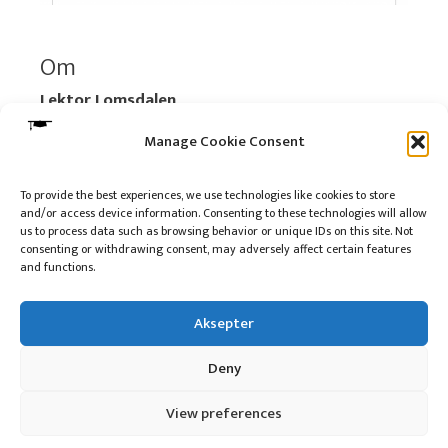
Om
Lektor Lomsdalen
Organisasjonsnummer:
920 712 312 MVA
Manage Cookie Consent
Vipps: 517696
To provide the best experiences, we use technologies like cookies to store
and/or access device information. Consenting to these technologies will allow
Les mer:
Om selskapet
us to process data such as browsing behavior or unique IDs on this site. Not
Les mer:
Om reklame på podkasten
consenting or withdrawing consent, may adversely affect certain features
and functions.
Kontakt meg
Aksepter
Deny
10 på topp i 2022
View preferences