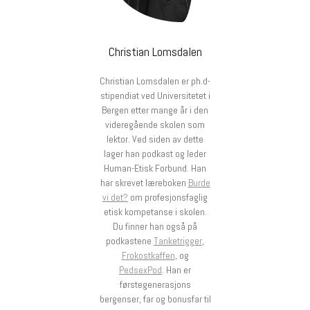
Christian Lomsdalen
Christian Lomsdalen er ph.d-
stipendiat ved Universitetet i
Bergen etter mange år i den
videregående skolen som
lektor. Ved siden av dette
lager han podkast og leder
Human-Etisk Forbund. Han
har skrevet læreboken
Burde
vi det?
om profesjonsfaglig
etisk kompetanse i skolen.
Du finner han også på
podkastene
Tanketrigger
,
Frokostkaffen
, og
PedsexPod
. Han er
førstegenerasjons
bergenser, far og bonusfar til