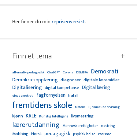
Her finner du min
repriseoversikt
.
Finn et tema
Demokrati
alternativ pedagogikk
ChatGPT
Corona
DEMBRA
Demokratiopplæring
diagnoser
digitale læremidler
Digitalisering
Digital læring
digital kompetanse
fagfornyelsen
frafall
elevdemokrati
fremtidens skole
Hjemmeundervisning
historie
KRLE
kjønn
livsmestring
Kunstig Intelligens
lærerutdanning
Menneskerettigheter
mestring
pedagogikk
Mobbing
Norsk
psykisk helse
rasisme