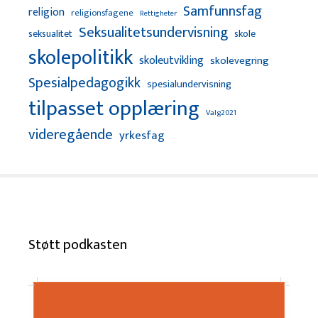
Samfunnsfag
religion
religionsfagene
Rettigheter
Seksualitetsundervisning
seksualitet
skole
skolepolitikk
skoleutvikling
skolevegring
Spesialpedagogikk
spesialundervisning
tilpasset opplæring
Valg2021
videregående
yrkesfag
Støtt podkasten