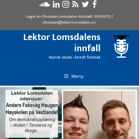
Hopp
til
Laget av
Christian Lomsdalen
. Kontakt:
93083015
/
innhold
christian@lektorlomsdalen.no
.
Lektor Lomsdalens
innfall
Norsk skole i bredt format
Meny