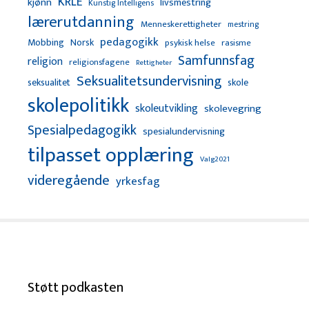
KRLE
kjønn
livsmestring
Kunstig Intelligens
lærerutdanning
Menneskerettigheter
mestring
pedagogikk
Mobbing
Norsk
psykisk helse
rasisme
Samfunnsfag
religion
religionsfagene
Rettigheter
Seksualitetsundervisning
seksualitet
skole
skolepolitikk
skoleutvikling
skolevegring
Spesialpedagogikk
spesialundervisning
tilpasset opplæring
Valg2021
videregående
yrkesfag
Støtt podkasten