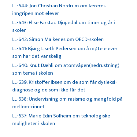
LL-644: Jon Christian Nordrum om læreres
inngripen mot elever
LL-643: Elise Farstad Djupedal om timer og år i
skolen
LL-642: Simon Malkenes om OECD-skolen
LL-641: Bjørg Liseth Pedersen om å møte elever
som har det vanskelig
LL-640: Knut Dæhli om atomvåpen(nedrustning)
som tema i skolen
LL-639: Kristoffer Ibsen om de som får dysleksi-
diagnose og de som ikke får det
LL-638: Undervisning om rasisme og mangfold på
mellomtrinnet
LL-637: Marie Edin Solheim om teknologiske
muligheter i skolen