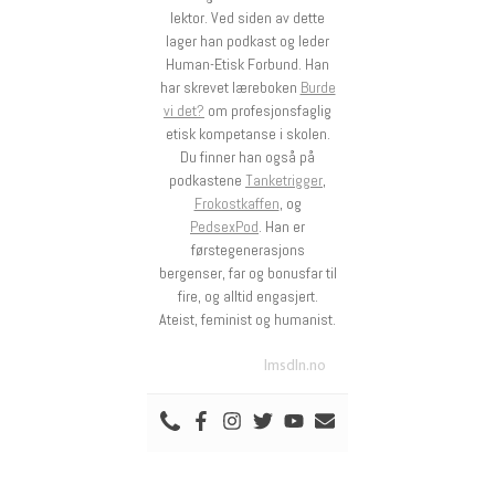
lektor. Ved siden av dette
lager han podkast og leder
Human-Etisk Forbund. Han
har skrevet læreboken
Burde
vi det?
om profesjonsfaglig
etisk kompetanse i skolen.
Du finner han også på
podkastene
Tanketrigger
,
Frokostkaffen
, og
PedsexPod
. Han er
førstegenerasjons
bergenser, far og bonusfar til
fire, og alltid engasjert.
Ateist, feminist og humanist.
lmsdln.no