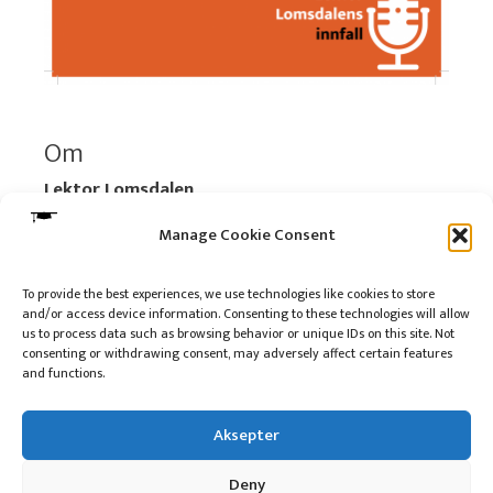
Om
Lektor Lomsdalen
Organisasjonsnummer:
920 712 312 MVA
Manage Cookie Consent
Vipps: 517696
To provide the best experiences, we use technologies like cookies to store
and/or access device information. Consenting to these technologies will allow
Les mer:
Om selskapet
us to process data such as browsing behavior or unique IDs on this site. Not
Les mer:
Om reklame på podkasten
consenting or withdrawing consent, may adversely affect certain features
and functions.
Kontakt meg
Aksepter
Deny
10 på topp i 2022