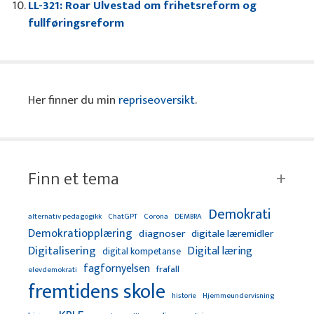
LL-321: Roar Ulvestad om frihetsreform og
fullføringsreform
Her finner du min
repriseoversikt
.
Finn et tema
Demokrati
alternativ pedagogikk
ChatGPT
Corona
DEMBRA
Demokratiopplæring
diagnoser
digitale læremidler
Digitalisering
Digital læring
digital kompetanse
fagfornyelsen
frafall
elevdemokrati
fremtidens skole
Hjemmeundervisning
historie