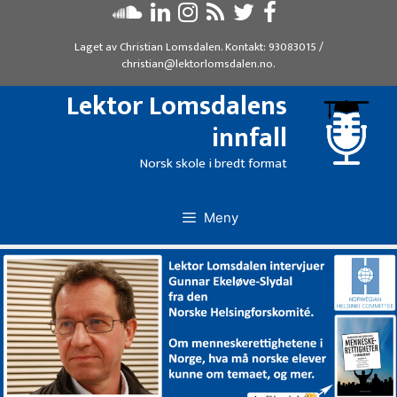
Hopp
til
Laget av
Christian Lomsdalen
. Kontakt:
93083015
/
innhold
christian@lektorlomsdalen.no
.
Lektor Lomsdalens
innfall
Norsk skole i bredt format
Meny