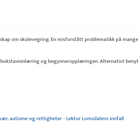
skap om skolevegring. En misforstått problematikk på mang
bokstavinnlæring og begynneropplæringen. Alternativt beny
ær, autisme og rettigheter - Lektor Lomsdalens innfall