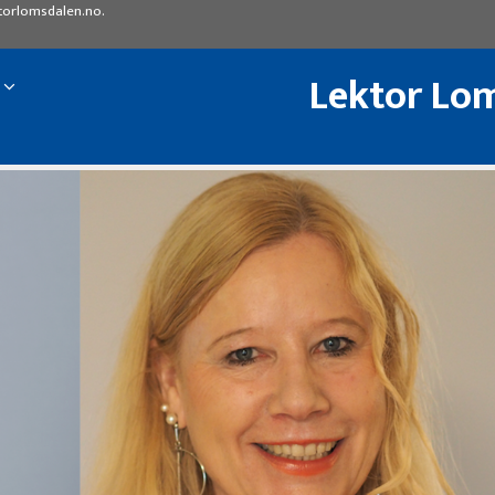
torlomsdalen.no
.
Lektor Lom