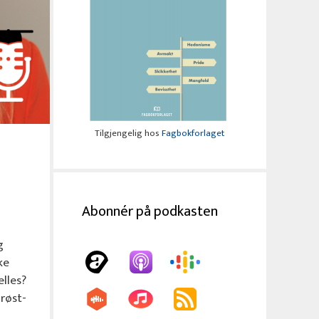
Tilgjengelig hos
Fagbokforlaget
Abonnér på podkasten
g
ke
elles?
røst-