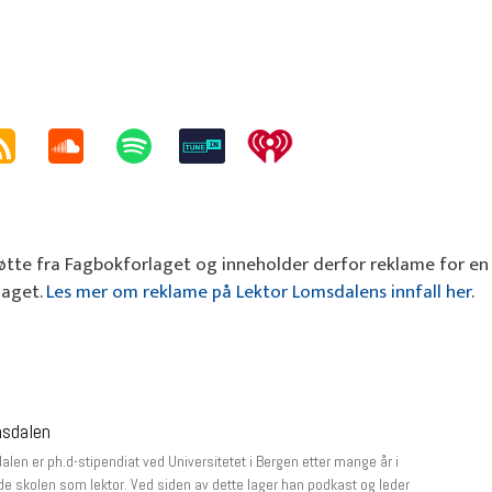
tte fra Fagbokforlaget og inneholder derfor reklame for en
laget.
Les mer om reklame på Lektor Lomsdalens innfall her
.
msdalen
len er ph.d-stipendiat ved Universitetet i Bergen etter mange år i
e skolen som lektor. Ved siden av dette lager han podkast og leder