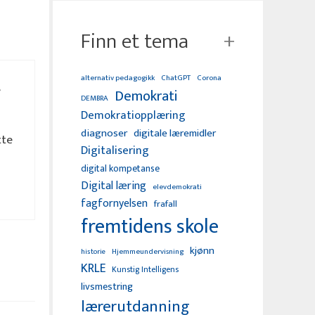
Finn et tema
alternativ pedagogikk
ChatGPT
Corona
e
Demokrati
DEMBRA
Demokratiopplæring
diagnoser
digitale læremidler
tte
Digitalisering
digital kompetanse
Digital læring
elevdemokrati
fagfornyelsen
frafall
fremtidens skole
kjønn
Hjemmeundervisning
historie
KRLE
Kunstig Intelligens
livsmestring
lærerutdanning