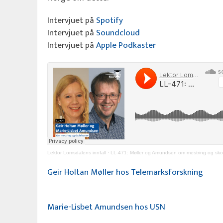
Intervjuet på
Spotify
Intervjuet på
Soundcloud
Intervjuet på
Apple Podkaster
Lektor Lomsdalens innfall
·
LL-471: Møller og Amundsen om mestring og sko
Geir Holtan Møller hos Telemarksforskning
Marie-Lisbet Amundsen hos USN