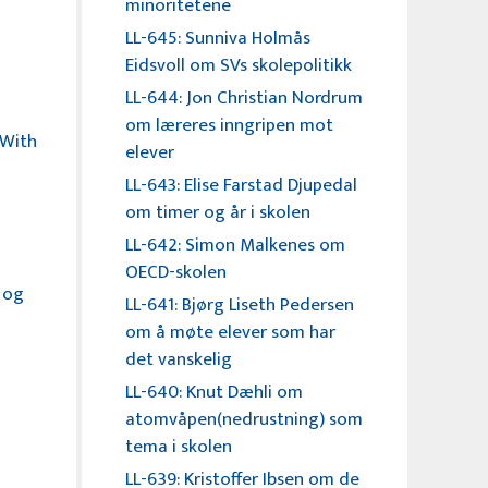
minoritetene
LL-645: Sunniva Holmås
Eidsvoll om SVs skolepolitikk
LL-644: Jon Christian Nordrum
om læreres inngripen mot
 With
elever
LL-643: Elise Farstad Djupedal
om timer og år i skolen
LL-642: Simon Malkenes om
OECD-skolen
 og
LL-641: Bjørg Liseth Pedersen
om å møte elever som har
det vanskelig
LL-640: Knut Dæhli om
atomvåpen(nedrustning) som
tema i skolen
LL-639: Kristoffer Ibsen om de