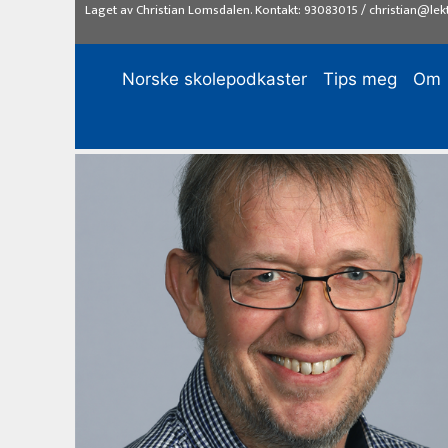
Hopp
Laget av
Christian Lomsdalen
. Kontakt:
93083015
/
christian@lek
til
innhold
Norske skolepodkaster
Tips meg
Om