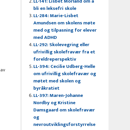
LL-141: Lisbet Morland om å
bli en leksefri skole
LL-284: Marie-Lisbet
Amundsen om skolens møte
med og tilpasning for elever
med ADHD
LL-292: Skolevegring eller
ufrivillig skolefravær fra et
foreldreperspektiv
LL-394: Cecilie Udberg-Helle
 av
om ufrivillig skolefravær og
møtet med skolen og
byråkratiet
LL-397: Maren-Johanne
Nordby og Kristine
Damsgaard om skolefravær
og
nevroutviklingsforstyrrelse