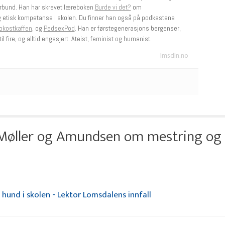
rbund. Han har skrevet læreboken
Burde vi det?
om
g etisk kompetanse i skolen. Du finner han også på podkastene
okostkaffen
, og
PedsexPod
. Han er førstegenerasjons bergenser,
il fire, og alltid engasjert. Ateist, feminist og humanist.
lmsdln.no
 Møller og Amundsen om mestring og
 hund i skolen - Lektor Lomsdalens innfall