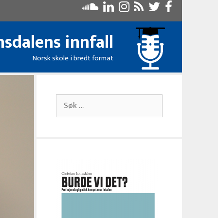
sdalens innfall
Norsk skole i bredt format
Søk
etter: