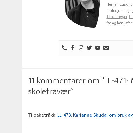
Human-Etisk Fo
profesjonsfagli
Tanketrigger
,
Fr
far og bonusfar t
11 kommentarer om “LL-471:
skolefravær”
Tilbaketråkk:
LL-473: Karianne Skudal om bruk av