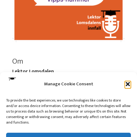
Om
Lektor Lomsdalen
Organisasjonsnummer:
920 712 312 MVA
Manage Cookie Consent
Vipps: 517696
To provide the best experiences, we use technologies like cookies to store
and/or access device information. Consenting to these technologies will allow
Les mer:
Om selskapet
us to process data such as browsing behavior or unique IDs on this site. Not
Les mer:
Om reklame på podkasten
consenting or withdrawing consent, may adversely affect certain features
and functions.
Kontakt meg