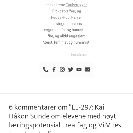
podkastene
Tanketrigger
,
Frokostkaffen
, og
PedsexPod
. Han er
førstegenerasjons
bergenser, far og bonusfar til
fire, og alltid engasjert.
Ateist, feminist og humanist.
lmsdln.no
6 kommentarer om “LL-297: Kai
Håkon Sunde om elevene med høyt
læringspotensial i realfag og VilVites