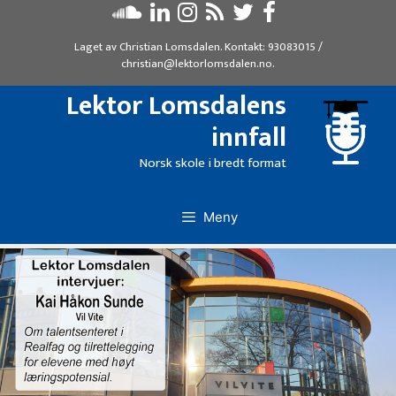
Hopp
til
Laget av
Christian Lomsdalen
. Kontakt:
93083015
/
innhold
christian@lektorlomsdalen.no
.
Lektor Lomsdalens
innfall
Norsk skole i bredt format
Meny