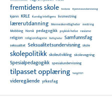
fremtidens skole
Hjemmeundervisning
historie
KRLE
kjønn
livsmestring
Kunstig Intelligens
lærerutdanning
Menneskerettigheter
mestring
pedagogikk
Mobbing
Norsk
psykisk helse
rasisme
Samfunnsfag
religion
religionsfagene
Rettigheter
Seksualitetsundervisning
seksualitet
skole
skolepolitikk
skoleutvikling
skolevegring
Spesialpedagogikk
spesialundervisning
tilpasset opplæring
Valg2021
videregående
yrkesfag