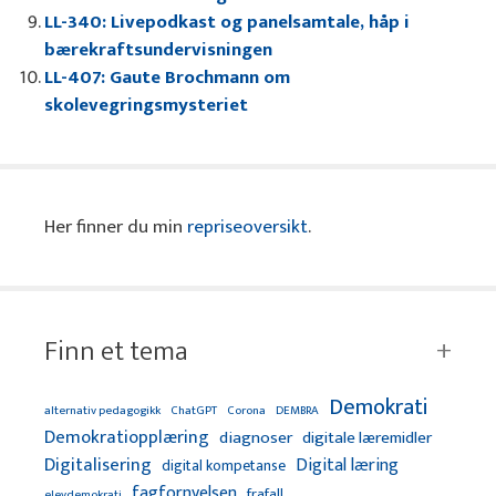
LL-340: Livepodkast og panelsamtale, håp i
bærekraftsundervisningen
LL-407: Gaute Brochmann om
skolevegringsmysteriet
Her finner du min
repriseoversikt
.
Finn et tema
Demokrati
alternativ pedagogikk
ChatGPT
Corona
DEMBRA
Demokratiopplæring
diagnoser
digitale læremidler
Digitalisering
Digital læring
digital kompetanse
fagfornyelsen
frafall
elevdemokrati