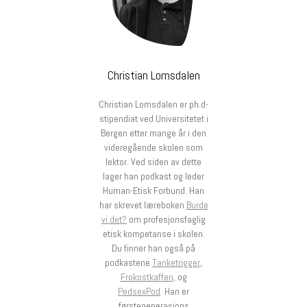
Christian Lomsdalen
Christian Lomsdalen er ph.d-
stipendiat ved Universitetet i
Bergen etter mange år i den
videregående skolen som
lektor. Ved siden av dette
lager han podkast og leder
Human-Etisk Forbund. Han
har skrevet læreboken
Burde
vi det?
om profesjonsfaglig
etisk kompetanse i skolen.
Du finner han også på
podkastene
Tanketrigger
,
Frokostkaffen
, og
PedsexPod
. Han er
førstegenerasjons