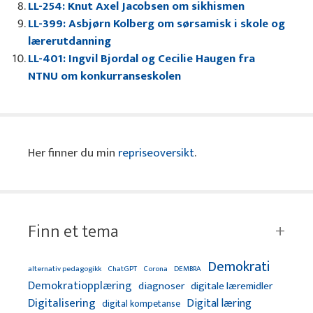
LL-254: Knut Axel Jacobsen om sikhismen
LL-399: Asbjørn Kolberg om sørsamisk i skole og
lærerutdanning
LL-401: Ingvil Bjordal og Cecilie Haugen fra
NTNU om konkurranseskolen
Her finner du min
repriseoversikt
.
Finn et tema
Demokrati
alternativ pedagogikk
ChatGPT
Corona
DEMBRA
Demokratiopplæring
diagnoser
digitale læremidler
Digitalisering
Digital læring
digital kompetanse