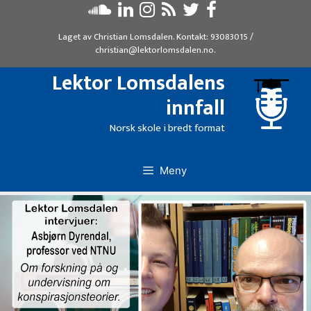
Hopp
til
Laget av
Christian Lomsdalen
. Kontakt:
93083015
/
innhold
christian@lektorlomsdalen.no
.
Lektor Lomsdalens
innfall
Norsk skole i bredt format
Meny