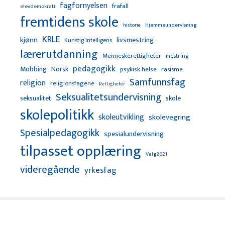
fagfornyelsen
frafall
elevdemokrati
fremtidens skole
Hjemmeundervisning
historie
KRLE
kjønn
livsmestring
Kunstig Intelligens
lærerutdanning
Menneskerettigheter
mestring
pedagogikk
Mobbing
Norsk
psykisk helse
rasisme
Samfunnsfag
religion
religionsfagene
Rettigheter
Seksualitetsundervisning
seksualitet
skole
skolepolitikk
skoleutvikling
skolevegring
Spesialpedagogikk
spesialundervisning
tilpasset opplæring
Valg2021
videregående
yrkesfag