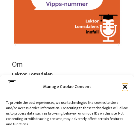
Om
Lektor Lomsdalen
Organisasjonsnummer:
920 712 312 MVA
Manage Cookie Consent
Vipps: 517696
To provide the best experiences, we use technologies like cookies to store
and/or access device information. Consenting to these technologies will allow
Les mer:
Om selskapet
us to process data such as browsing behavior or unique IDs on this site. Not
Les mer:
Om reklame på podkasten
consenting or withdrawing consent, may adversely affect certain features
and functions.