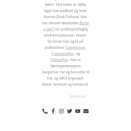
lektor. Ved siden av dette
lager han podkast og leder
Human-Etisk Forbund. Han
har skrevet læreboken
Burde
vi det?
om profesjonsfaglig
etisk kompetanse i skolen.
Du finner han også på
podkastene
Tanketrigger
,
Frokostkaffen
, og
PedsexPod
. Han er
førstegenerasjons
bergenser, far og bonusfar til
fire, og alltid engasjert.
Ateist, feminist og humanist.
lmsdln.no