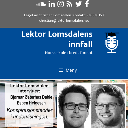
Hopp
til
Laget av
Christian Lomsdalen
. Kontakt:
93083015
/
innhold
christian@lektorlomsdalen.no
.
Lektor Lomsdalens
innfall
Norsk skole i bredt format
Meny