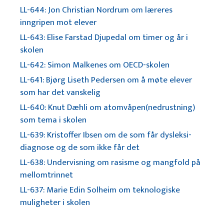
LL-644: Jon Christian Nordrum om læreres
inngripen mot elever
LL-643: Elise Farstad Djupedal om timer og år i
skolen
LL-642: Simon Malkenes om OECD-skolen
LL-641: Bjørg Liseth Pedersen om å møte elever
som har det vanskelig
LL-640: Knut Dæhli om atomvåpen(nedrustning)
som tema i skolen
LL-639: Kristoffer Ibsen om de som får dysleksi-
diagnose og de som ikke får det
LL-638: Undervisning om rasisme og mangfold på
mellomtrinnet
LL-637: Marie Edin Solheim om teknologiske
muligheter i skolen