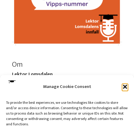
Om
Lektor Lomsdalen
Organisasjonsnummer:
920 712 312 MVA
Manage Cookie Consent
Vipps: 517696
To provide the best experiences, we use technologies like cookies to store
and/or access device information. Consenting to these technologies will allow
Les mer:
Om selskapet
us to process data such as browsing behavior or unique IDs on this site. Not
Les mer:
Om reklame på podkasten
consenting or withdrawing consent, may adversely affect certain features
and functions.