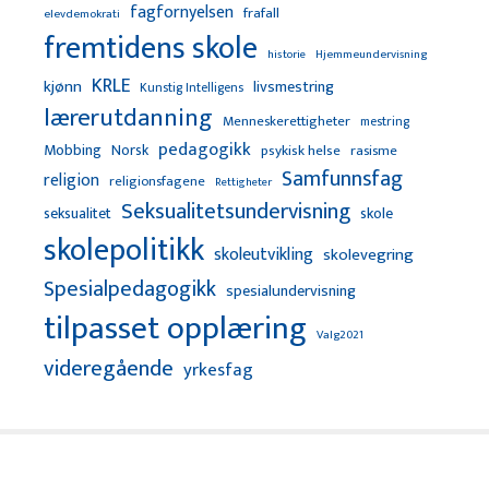
fagfornyelsen
frafall
elevdemokrati
fremtidens skole
Hjemmeundervisning
historie
KRLE
kjønn
livsmestring
Kunstig Intelligens
lærerutdanning
Menneskerettigheter
mestring
pedagogikk
Mobbing
Norsk
psykisk helse
rasisme
Samfunnsfag
religion
religionsfagene
Rettigheter
Seksualitetsundervisning
seksualitet
skole
skolepolitikk
skoleutvikling
skolevegring
Spesialpedagogikk
spesialundervisning
tilpasset opplæring
Valg2021
videregående
yrkesfag