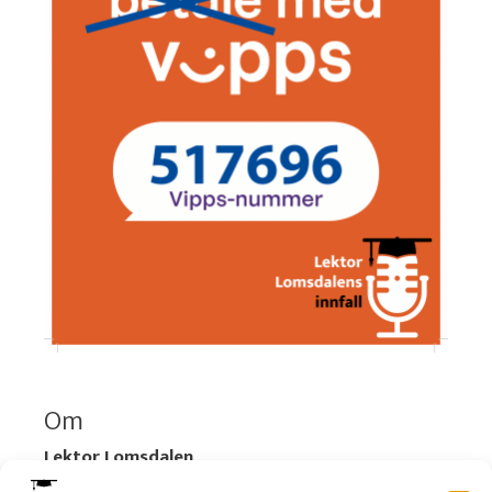
Om
Lektor Lomsdalen
Organisasjonsnummer:
920 712 312 MVA