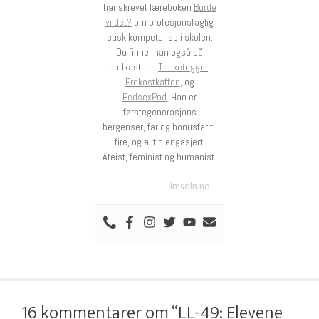
har skrevet læreboken
Burde
vi det?
om profesjonsfaglig
etisk kompetanse i skolen.
Du finner han også på
podkastene
Tanketrigger
,
Frokostkaffen
, og
PedsexPod
. Han er
førstegenerasjons
bergenser, far og bonusfar til
fire, og alltid engasjert.
Ateist, feminist og humanist.
lmsdln.no
16 kommentarer om “LL-49: Elevene