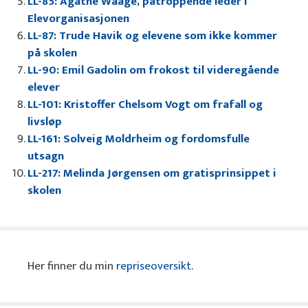
LL-85: Agathe Waage, påtroppende leder i
Elevorganisasjonen
LL-87: Trude Havik og elevene som ikke kommer
på skolen
LL-90: Emil Gadolin om frokost til videregående
elever
LL-101: Kristoffer Chelsom Vogt om frafall og
livsløp
LL-161: Solveig Moldrheim og fordomsfulle
utsagn
LL-217: Melinda Jørgensen om gratisprinsippet i
skolen
Her finner du min
repriseoversikt
.