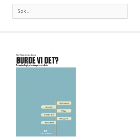
Søk
etter: