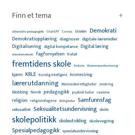
Finn et tema
Demokrati
alternativ pedagogikk
ChatGPT
Corona
DEMBRA
Demokratiopplæring
diagnoser
digitale læremidler
Digitalisering
Digital læring
digital kompetanse
fagfornyelsen
frafall
elevdemokrati
fremtidens skole
Hjemmeundervisning
historie
KRLE
kjønn
livsmestring
Kunstig Intelligens
lærerutdanning
Menneskerettigheter
mestring
pedagogikk
Mobbing
Norsk
psykisk helse
rasisme
Samfunnsfag
religion
religionsfagene
Rettigheter
Seksualitetsundervisning
seksualitet
skole
skolepolitikk
skoleutvikling
skolevegring
Spesialpedagogikk
spesialundervisning