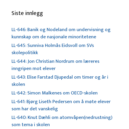
Siste innlegg
LL-646: Banik og Nodeland om undervisning og
kunnskap om de nasjonale minoritetene
LL-645: Sunniva Holmås Eidsvoll om SVs
skolepolitikk
LL-644: Jon Christian Nordrum om læreres
inngripen mot elever
LL-643: Elise Farstad Djupedal om timer og år i
skolen
LL-642: Simon Malkenes om OECD-skolen
LL-641: Bjørg Liseth Pedersen om å møte elever
som har det vanskelig
LL-640: Knut Dæhli om atomvåpen(nedrustning)
som tema i skolen