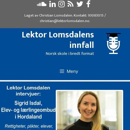
Hopp
til
Laget av
Christian Lomsdalen
. Kontakt:
93083015
/
innhold
christian@lektorlomsdalen.no
.
Lektor Lomsdalens
innfall
Norsk skole i bredt format
Meny