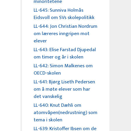
minoritetene
LL-645: Sunniva Holmås
Eidsvoll om SVs skolepolitikk
LL-644: Jon Christian Nordrum
om læreres inngripen mot
elever
LL-643: Elise Farstad Djupedal
om timer og år i skolen
LL-642: Simon Malkenes om
OECD-skolen
LL-641: Bjørg Liseth Pedersen
om å møte elever som har
det vanskelig
LL-640: Knut Dæhli om
atomvåpen(nedrustning) som
tema i skolen
LL-639: Kristoffer Ibsen om de