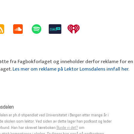
tte fra Fagbokforlaget og inneholder derfor reklame for en
laget.
Les mer om reklame på Lektor Lomsdalens innfall her
.
msdalen
len er ph.d-stipendiat ved Universitetet i Bergen etter mange år i
e skolen som lektor. Ved siden av dette lager han podkast og leder
rbund. Han har skrevet læreboken
Burde vi det?
om
g etisk kompetanse i skolen. Du finner han også på podkastene