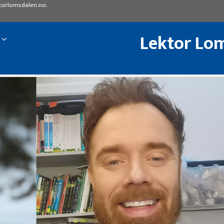
torlomsdalen.no
.
Lektor Lom