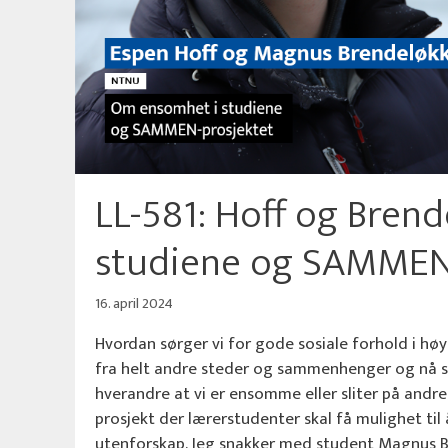
LL-581: Hoff og Bren
studiene og SAMMEN
16. april 2024
Hvordan sørger vi for gode sosiale forhold i 
fra helt andre steder og sammenhenger og nå skal
hverandre at vi er ensomme eller sliter på and
prosjekt der lærerstudenter skal få mulighet t
utenforskap. Jeg snakker med student Magnus B