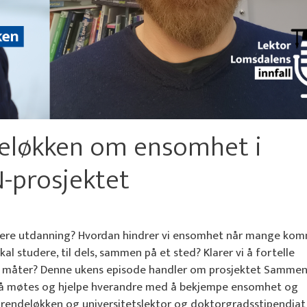
deløkken om ensomhet i
-prosjektet
høyere utdanning? Hvordan hindrer vi ensomhet når mange ko
 studere, til dels, sammen på et sted? Klarer vi å fortelle
re måter? Denne ukens episode handler om prosjektet Sammen
il å møtes og hjelpe hverandre med å bekjempe ensomhet og
rendeløkken og universitetslektor og doktorgradsstipendiat