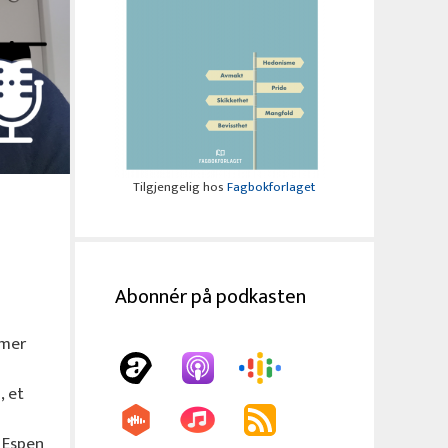
Tilgjengelig hos
Fagbokforlaget
Abonnér på podkasten
mmer
, et
 Espen