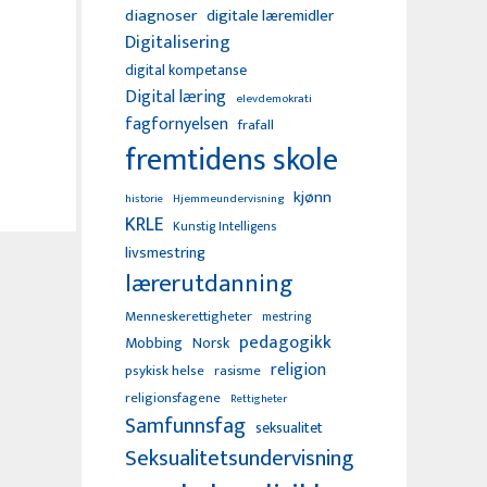
diagnoser
digitale læremidler
Digitalisering
digital kompetanse
Digital læring
elevdemokrati
fagfornyelsen
frafall
fremtidens skole
kjønn
Hjemmeundervisning
historie
KRLE
Kunstig Intelligens
livsmestring
lærerutdanning
Menneskerettigheter
mestring
pedagogikk
Mobbing
Norsk
religion
psykisk helse
rasisme
religionsfagene
Rettigheter
Samfunnsfag
seksualitet
Seksualitetsundervisning