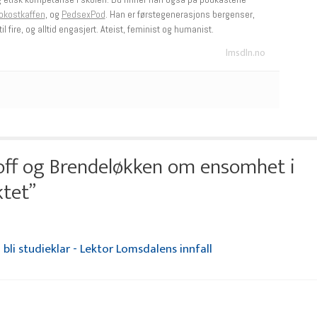
okostkaffen
, og
PedsexPod
. Han er førstegenerasjons bergenser,
il fire, og alltid engasjert. Ateist, feminist og humanist.
lmsdln.no
ff og Brendeløkken om ensomhet i
tet”
bli studieklar - Lektor Lomsdalens innfall