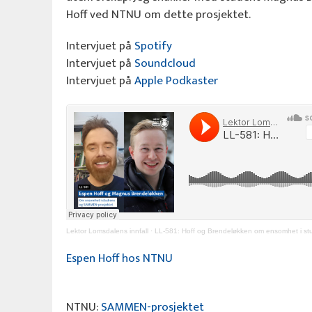
Hoff ved NTNU om dette prosjektet.
Intervjuet på
Spotify
Intervjuet på
Soundcloud
Intervjuet på
Apple Podkaster
Lektor Lomsdalens innfall
·
LL-581: Hoff og Brendeløkken om ensomhet i studiene og SA
Espen Hoff hos NTNU
NTNU:
SAMMEN-prosjektet