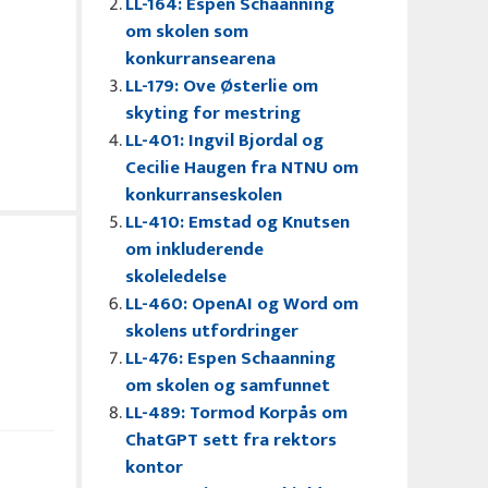
LL-164: Espen Schaanning
om skolen som
konkurransearena
LL-179: Ove Østerlie om
skyting for mestring
LL-401: Ingvil Bjordal og
Cecilie Haugen fra NTNU om
konkurranseskolen
LL-410: Emstad og Knutsen
om inkluderende
skoleledelse
LL-460: OpenAI og Word om
skolens utfordringer
LL-476: Espen Schaanning
om skolen og samfunnet
LL-489: Tormod Korpås om
ChatGPT sett fra rektors
kontor