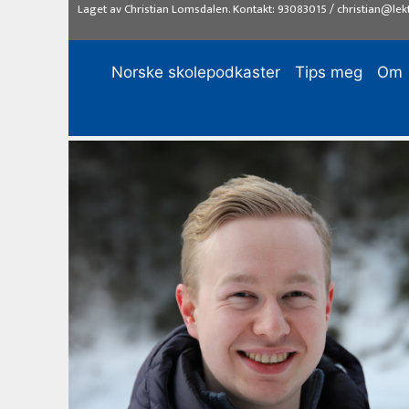
Hopp
Laget av
Christian Lomsdalen
. Kontakt:
93083015
/
christian@lek
til
innhold
Norske skolepodkaster
Tips meg
Om