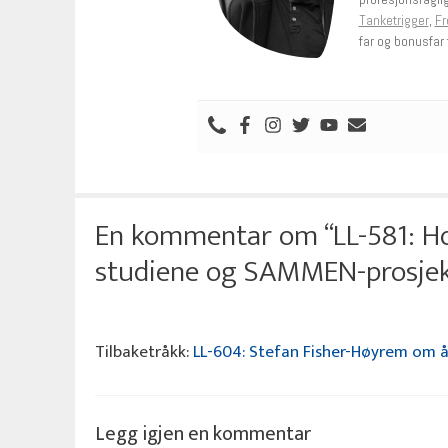
Tanketrigger
,
Fr
far og bonusfar t
En kommentar om “LL-581: Ho
studiene og SAMMEN-prosjek
Tilbaketråkk:
LL-604: Stefan Fisher-Høyrem om å 
Legg igjen en kommentar