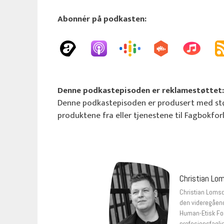
Abonnér på podkasten:
Denne podkastepisoden er reklamestøttet:
Denne podkastepisoden er produsert med stø
produktene fra eller tjenestene til Fagbokfor
Christian Lo
Christian Lomsda
den videregåend
Human-Etisk Fo
profesjonsfagli