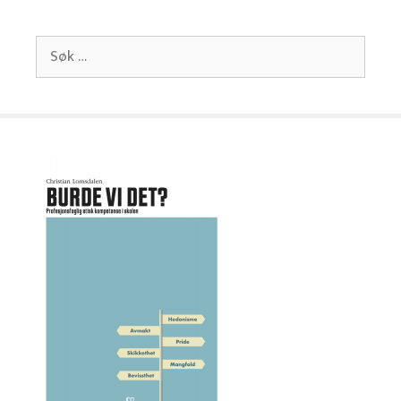
Søk
etter: