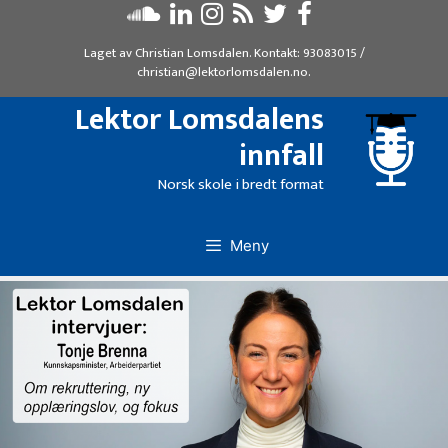
Hopp
til
Laget av
Christian Lomsdalen
. Kontakt:
93083015
/
innhold
christian@lektorlomsdalen.no
.
Lektor Lomsdalens
innfall
Norsk skole i bredt format
Meny