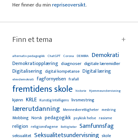
Her finner du min
repriseoversikt
.
Finn et tema
Demokrati
alternativ pedagogikk
ChatGPT
Corona
DEMBRA
Demokratiopplæring
diagnoser
digitale læremidler
Digitalisering
Digital læring
digital kompetanse
fagfornyelsen
frafall
elevdemokrati
fremtidens skole
Hjemmeundervisning
historie
KRLE
kjønn
livsmestring
Kunstig Intelligens
lærerutdanning
Menneskerettigheter
mestring
pedagogikk
Mobbing
Norsk
psykisk helse
rasisme
Samfunnsfag
religion
religionsfagene
Rettigheter
Seksualitetsundervisning
seksualitet
skole