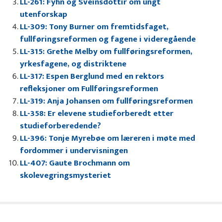
LL-261: Fyhn og Sveinsdottir om ungt
utenforskap
LL-309: Tony Burner om fremtidsfaget,
fullføringsreformen og fagene i videregående
LL-315: Grethe Melby om fullføringsreformen,
yrkesfagene, og distriktene
LL-317: Espen Berglund med en rektors
refleksjoner om Fullføringsreformen
LL-319: Anja Johansen om fullføringsreformen
LL-358: Er elevene studieforberedt etter
studieforberedende?
LL-396: Tonje Myrebøe om læreren i møte med
fordommer i undervisningen
LL-407: Gaute Brochmann om
skolevegringsmysteriet