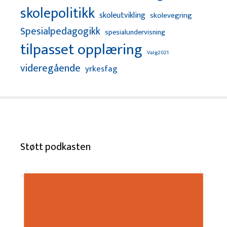
skolepolitikk
skoleutvikling
skolevegring
Spesialpedagogikk
spesialundervisning
tilpasset opplæring
Valg2021
videregående
yrkesfag
Støtt podkasten