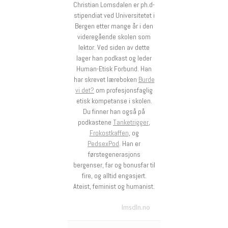
Christian Lomsdalen er ph.d-
stipendiat ved Universitetet i
Bergen etter mange år i den
videregående skolen som
lektor. Ved siden av dette
lager han podkast og leder
Human-Etisk Forbund. Han
har skrevet læreboken
Burde
vi det?
om profesjonsfaglig
etisk kompetanse i skolen.
Du finner han også på
podkastene
Tanketrigger
,
Frokostkaffen
, og
PedsexPod
. Han er
førstegenerasjons
bergenser, far og bonusfar til
fire, og alltid engasjert.
Ateist, feminist og humanist.
lmsdln.no