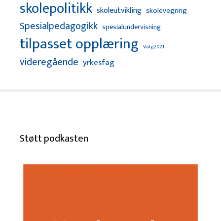
skolepolitikk
skoleutvikling
skolevegring
Spesialpedagogikk
spesialundervisning
tilpasset opplæring
Valg2021
videregående
yrkesfag
Støtt podkasten