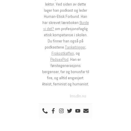
lektor. Ved siden av dette
lager han podkast og leder
Human-Etisk Forbund. Han
har skrevet læreboken
Burde
vi det?
om profesjonsfaglig
etisk kompetanse i skolen.
Du finner han også på
podkastene
Tanketrigger
,
Frokostkaffen
, og
PedsexPod
. Han er
førstegenerasjons
bergenser, far og bonusfar til
fire, og alltid engasjert.
Ateist, feminist og humanist.
lmsdln.no