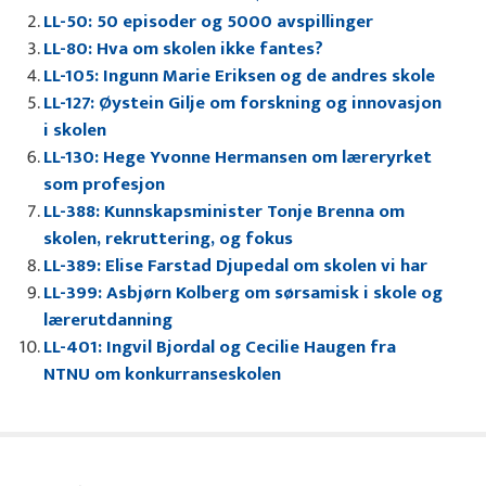
LL-50: 50 episoder og 5000 avspillinger
LL-80: Hva om skolen ikke fantes?
LL-105: Ingunn Marie Eriksen og de andres skole
LL-127: Øystein Gilje om forskning og innovasjon
i skolen
LL-130: Hege Yvonne Hermansen om læreryrket
som profesjon
LL-388: Kunnskapsminister Tonje Brenna om
skolen, rekruttering, og fokus
LL-389: Elise Farstad Djupedal om skolen vi har
LL-399: Asbjørn Kolberg om sørsamisk i skole og
lærerutdanning
LL-401: Ingvil Bjordal og Cecilie Haugen fra
NTNU om konkurranseskolen