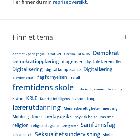
Her finner du min
repriseoversikt
.
Finn et tema
Demokrati
alternativ pedagogikk
ChatGPT
Corona
DEMBRA
Demokratiopplæring
diagnoser
digitale læremidler
Digitalisering
Digital læring
digital kompetanse
fagfornyelsen
frafall
elevdemokrati
fremtidens skole
Hjemmeundervisning
historie
KRLE
kjønn
livsmestring
Kunstig Intelligens
lærerutdanning
Menneskerettigheter
mestring
pedagogikk
Mobbing
Norsk
psykisk helse
rasisme
Samfunnsfag
religion
religionsfagene
Rettigheter
Seksualitetsundervisning
seksualitet
skole