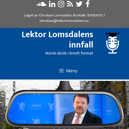
Hopp
til
Laget av
Christian Lomsdalen
. Kontakt:
93083015
/
innhold
christian@lektorlomsdalen.no
.
Lektor Lomsdalens
innfall
Norsk skole i bredt format
Meny