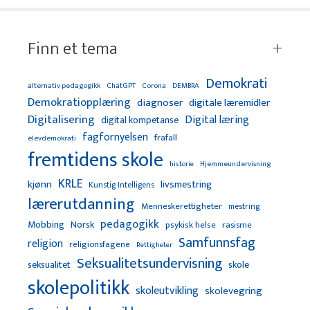
Finn et tema
Demokrati
alternativ pedagogikk
ChatGPT
Corona
DEMBRA
Demokratiopplæring
diagnoser
digitale læremidler
Digitalisering
Digital læring
digital kompetanse
fagfornyelsen
frafall
elevdemokrati
fremtidens skole
Hjemmeundervisning
historie
KRLE
kjønn
livsmestring
Kunstig Intelligens
lærerutdanning
Menneskerettigheter
mestring
pedagogikk
Mobbing
Norsk
psykisk helse
rasisme
Samfunnsfag
religion
religionsfagene
Rettigheter
Seksualitetsundervisning
seksualitet
skole
skolepolitikk
skoleutvikling
skolevegring