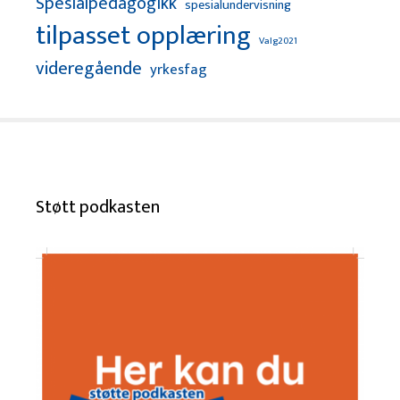
Spesialpedagogikk
spesialundervisning
tilpasset opplæring
Valg2021
videregående
yrkesfag
Støtt podkasten