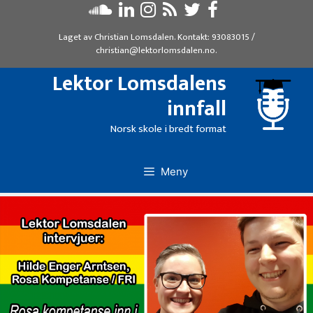
Hopp
til
Laget av
Christian Lomsdalen
. Kontakt:
93083015
/
innhold
christian@lektorlomsdalen.no
.
Lektor Lomsdalens
innfall
Norsk skole i bredt format
Meny