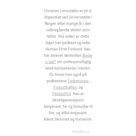
Christian Lomsdalen er ph.d-
stipendiat ved Universitetet i
Bergen etter mange år i den
videregående skolen som
lektor. Ved siden av dette
lager han podkast og leder
Human-Etisk Forbund. Han
har skrevet læreboken
Burde
vi det?
om profesjonsfaglig
etisk kompetanse i skolen.
Du finner han også på
podkastene
Tanketrigger
,
Frokostkaffen
, og
PedsexPod
. Han er
førstegenerasjons
bergenser, far og bonusfar til
fire, og alltid engasjert.
Ateist, feminist og humanist.
lmsdln.no