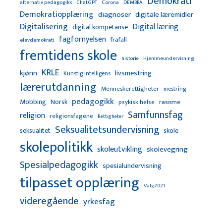
Demokrati
alternativ pedagogikk
ChatGPT
Corona
DEMBRA
Demokratiopplæring
diagnoser
digitale læremidler
Digitalisering
Digital læring
digital kompetanse
fagfornyelsen
frafall
elevdemokrati
fremtidens skole
Hjemmeundervisning
historie
KRLE
kjønn
livsmestring
Kunstig Intelligens
lærerutdanning
Menneskerettigheter
mestring
pedagogikk
Mobbing
Norsk
psykisk helse
rasisme
Samfunnsfag
religion
religionsfagene
Rettigheter
Seksualitetsundervisning
seksualitet
skole
skolepolitikk
skoleutvikling
skolevegring
Spesialpedagogikk
spesialundervisning
tilpasset opplæring
Valg2021
videregående
yrkesfag