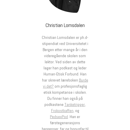
Christian Lomsdalen
Christian Lomsdalen er ph.d-
stipendiat ved Universitetet i
Bergen etter mange år i den
videregående skolen som
lektor. Ved siden av dette
lager han podkast og leder
Human-Etisk Forbund. Han
har skrevet læreboken
Burde
vi det?
om profesjonsfaglig
etisk kompetanse i skolen.
Du finner han også på
podkastene
Tanketrigger
,
Frokostkaffen
, og
PedsexPod
. Han er
førstegenerasjons
bergenser, far og bonusfar til