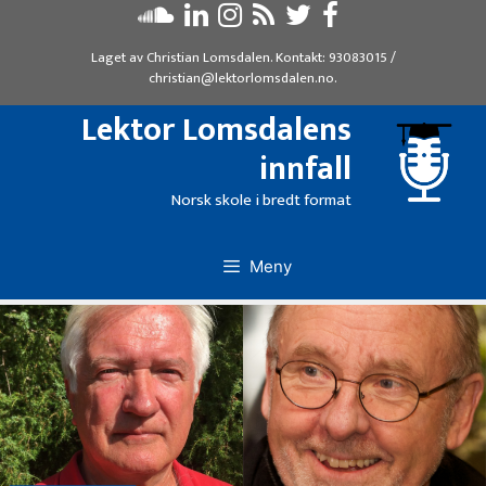
Hopp
til
Laget av
Christian Lomsdalen
. Kontakt:
93083015
/
innhold
christian@lektorlomsdalen.no
.
Lektor Lomsdalens
innfall
Norsk skole i bredt format
Meny