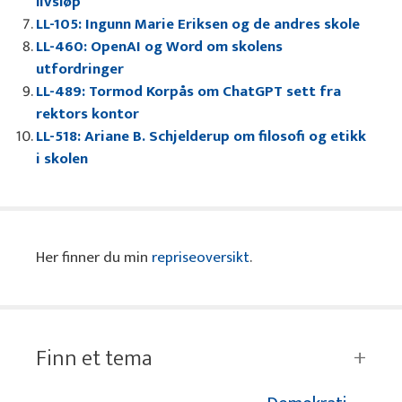
livsløp
LL-105: Ingunn Marie Eriksen og de andres skole
LL-460: OpenAI og Word om skolens
utfordringer
LL-489: Tormod Korpås om ChatGPT sett fra
rektors kontor
LL-518: Ariane B. Schjelderup om filosofi og etikk
i skolen
Her finner du min
repriseoversikt
.
Finn et tema