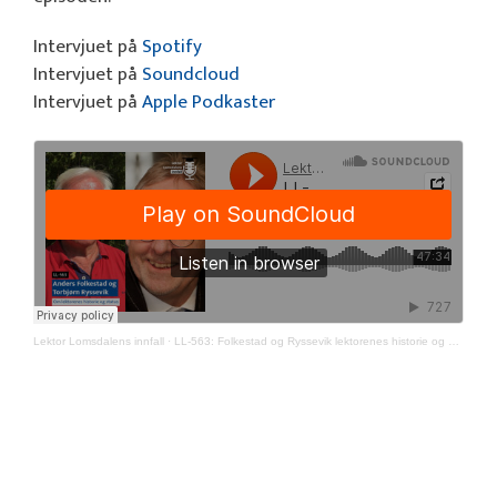
Intervjuet på
Spotify
Intervjuet på
Soundcloud
Intervjuet på
Apple Podkaster
Lektor Lomsdalens innfall
·
LL-563: Folkestad og Ryssevik lektorenes historie og status