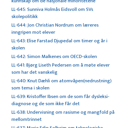
kunnskap om de nasjonale minoritetene
LL-645: Sunniva Holmås Eidsvoll om SVs
skolepolitikk
LL-644: Jon Christian Nordrum om læreres
inngripen mot elever
LL-643: Elise Farstad Djupedal om timer og år i
skolen
LL-642: Simon Malkenes om OECD-skolen
LL-641: Bjørg Liseth Pedersen om å møte elever
som har det vanskelig
LL-640: Knut Dæhli om atomvåpen(nedrustning)
som tema i skolen
LL-639: Kristoffer Ibsen om de som får dysleksi-
diagnose og de som ikke får det
LL-638: Undervisning om rasisme og mangfold på
mellomtrinnet
LL-637: Marie Edin Solheim om teknologiske