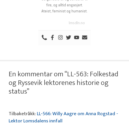
fire, og alltid engasjert.
Ateist, feminist og humanist.
lmsdln.no
En kommentar om “LL-563: Folkestad
og Ryssevik lektorenes historie og
status”
Tilbaketråkk:
LL-566: Willy Aagre om Anna Rogstad -
Lektor Lomsdalens innfall