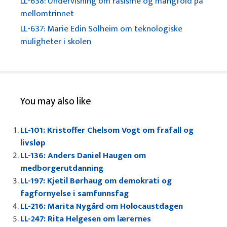
LL-638: Undervisning om rasisme og mangfold på
mellomtrinnet
LL-637: Marie Edin Solheim om teknologiske
muligheter i skolen
You may also like
LL-101: Kristoffer Chelsom Vogt om frafall og
livsløp
LL-136: Anders Daniel Haugen om
medborgerutdanning
LL-197: Kjetil Børhaug om demokrati og
fagfornyelse i samfunnsfag
LL-216: Marita Nygård om Holocaustdagen
LL-247: Rita Helgesen om lærernes