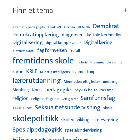
Finn et tema
Demokrati
alternativ pedagogikk
ChatGPT
Corona
DEMBRA
Demokratiopplæring
diagnoser
digitale læremidler
Digitalisering
Digital læring
digital kompetanse
fagfornyelsen
frafall
elevdemokrati
fremtidens skole
Hjemmeundervisning
historie
KRLE
kjønn
livsmestring
Kunstig Intelligens
lærerutdanning
Menneskerettigheter
mestring
pedagogikk
Mobbing
Norsk
psykisk helse
rasisme
Samfunnsfag
religion
religionsfagene
Rettigheter
Seksualitetsundervisning
seksualitet
skole
skolepolitikk
skoleutvikling
skolevegring
Spesialpedagogikk
spesialundervisning