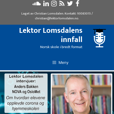
Hopp
til
Laget av
Christian Lomsdalen
. Kontakt:
93083015
/
innhold
christian@lektorlomsdalen.no
.
Lektor Lomsdalens
innfall
Norsk skole i bredt format
Meny