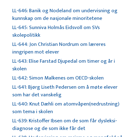
LL-646: Banik og Nodeland om undervisning og
kunnskap om de nasjonale minoritetene
LL-645: Sunniva Holmås Eidsvoll om SVs
skolepolitikk
LL-644: Jon Christian Nordrum om læreres
inngripen mot elever
LL-643: Elise Farstad Djupedal om timer og år i
skolen
LL-642: Simon Malkenes om OECD-skolen
LL-641: Bjørg Liseth Pedersen om å møte elever
som har det vanskelig
LL-640: Knut Dæhli om atomvåpen(nedrustning)
som tema i skolen
LL-639: Kristoffer Ibsen om de som får dysleksi-
diagnose og de som ikke får det