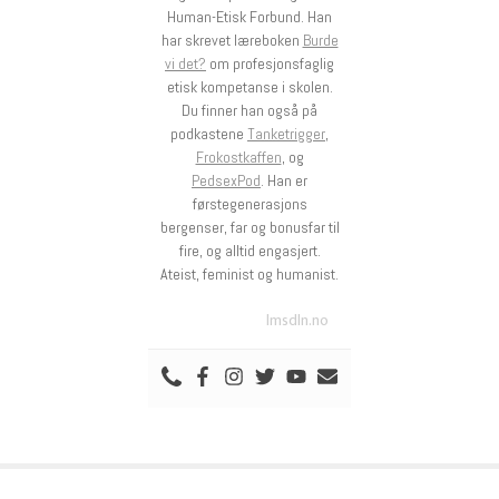
Human-Etisk Forbund. Han
har skrevet læreboken
Burde
vi det?
om profesjonsfaglig
etisk kompetanse i skolen.
Du finner han også på
podkastene
Tanketrigger
,
Frokostkaffen
, og
PedsexPod
. Han er
førstegenerasjons
bergenser, far og bonusfar til
fire, og alltid engasjert.
Ateist, feminist og humanist.
lmsdln.no