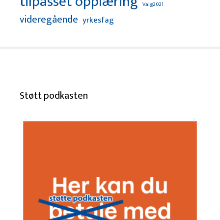
tilpasset opplæring
Valg2021
videregående
yrkesfag
Støtt podkasten