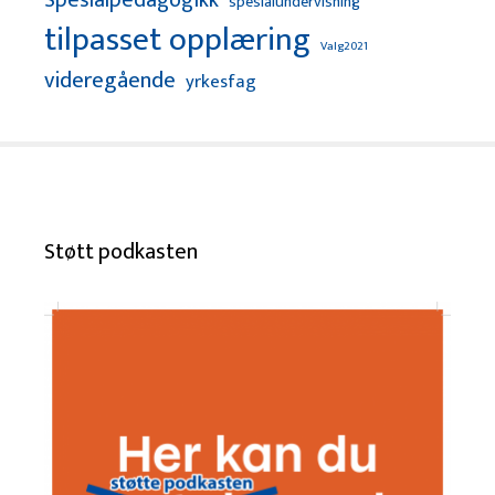
Spesialpedagogikk
spesialundervisning
tilpasset opplæring
Valg2021
videregående
yrkesfag
Støtt podkasten