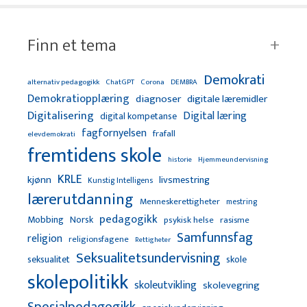
Finn et tema
Demokrati
alternativ pedagogikk
ChatGPT
Corona
DEMBRA
Demokratiopplæring
diagnoser
digitale læremidler
Digitalisering
Digital læring
digital kompetanse
fagfornyelsen
frafall
elevdemokrati
fremtidens skole
Hjemmeundervisning
historie
KRLE
kjønn
livsmestring
Kunstig Intelligens
lærerutdanning
Menneskerettigheter
mestring
pedagogikk
Mobbing
Norsk
psykisk helse
rasisme
Samfunnsfag
religion
religionsfagene
Rettigheter
Seksualitetsundervisning
seksualitet
skole
skolepolitikk
skoleutvikling
skolevegring