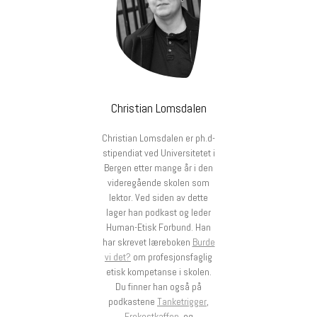
Christian Lomsdalen
Christian Lomsdalen er ph.d-
stipendiat ved Universitetet i
Bergen etter mange år i den
videregående skolen som
lektor. Ved siden av dette
lager han podkast og leder
Human-Etisk Forbund. Han
har skrevet læreboken
Burde
vi det?
om profesjonsfaglig
etisk kompetanse i skolen.
Du finner han også på
podkastene
Tanketrigger
,
Frokostkaffen
, og