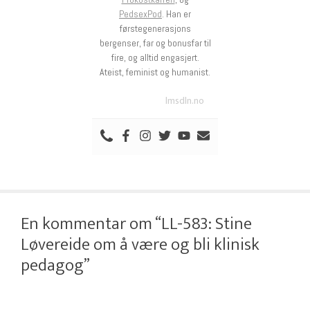
PedsexPod
. Han er
førstegenerasjons
bergenser, far og bonusfar til
fire, og alltid engasjert.
Ateist, feminist og humanist.
lmsdln.no
En kommentar om “LL-583: Stine
Løvereide om å være og bli klinisk
pedagog”