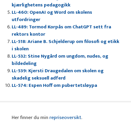
kjærlighetens pedagogikk
LL-460: OpenAI og Word om skolens
utfordringer
LL-489: Tormod Korpås om ChatGPT sett fra
rektors kontor
LL-518: Ariane B. Schjelderup om filosofi og etikk
i skolen
LL-532: Stine Nygård om ungdom, nudes, og
bildedeling
LL-539: Kjersti Draugedalen om skolen og
skadelig seksuell adferd
LL-574: Espen Hoff om pubertetsløypa
Her finner du min
repriseoversikt
.