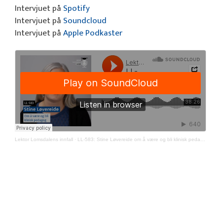
Intervjuet på
Spotify
Intervjuet på
Soundcloud
Intervjuet på
Apple Podkaster
Lektor Lomsdalens innfall
·
LL-583: Stine Løvereide om å være og bli klinisk pedagog