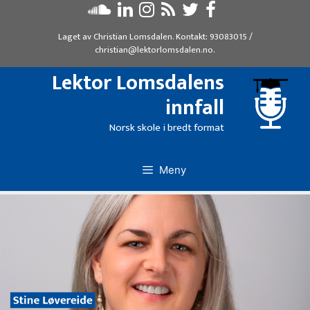
Hopp
til
Laget av
Christian Lomsdalen
. Kontakt:
93083015
/
innhold
christian@lektorlomsdalen.no
.
Lektor Lomsdalens
innfall
Norsk skole i bredt format
Meny