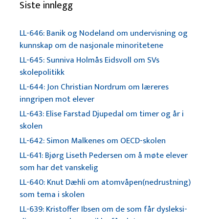
Siste innlegg
LL-646: Banik og Nodeland om undervisning og
kunnskap om de nasjonale minoritetene
LL-645: Sunniva Holmås Eidsvoll om SVs
skolepolitikk
LL-644: Jon Christian Nordrum om læreres
inngripen mot elever
LL-643: Elise Farstad Djupedal om timer og år i
skolen
LL-642: Simon Malkenes om OECD-skolen
LL-641: Bjørg Liseth Pedersen om å møte elever
som har det vanskelig
LL-640: Knut Dæhli om atomvåpen(nedrustning)
som tema i skolen
LL-639: Kristoffer Ibsen om de som får dysleksi-