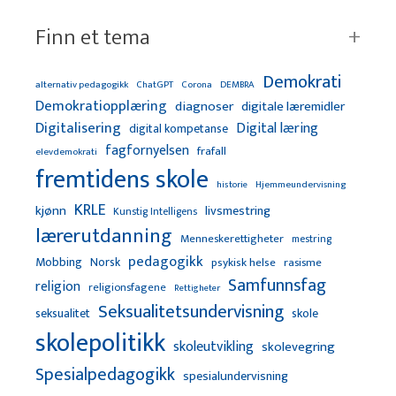
Finn et tema
Demokrati
alternativ pedagogikk
ChatGPT
Corona
DEMBRA
Demokratiopplæring
diagnoser
digitale læremidler
Digitalisering
Digital læring
digital kompetanse
fagfornyelsen
frafall
elevdemokrati
fremtidens skole
Hjemmeundervisning
historie
KRLE
kjønn
livsmestring
Kunstig Intelligens
lærerutdanning
Menneskerettigheter
mestring
pedagogikk
Mobbing
Norsk
psykisk helse
rasisme
Samfunnsfag
religion
religionsfagene
Rettigheter
Seksualitetsundervisning
seksualitet
skole
skolepolitikk
skoleutvikling
skolevegring
Spesialpedagogikk
spesialundervisning