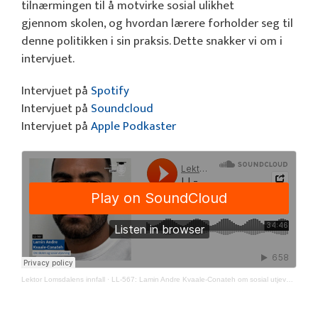
tilnærmingen til å motvirke sosial ulikhet
gjennom skolen, og hvordan lærere forholder seg til
denne politikken i sin praksis. Dette snakker vi om i
intervjuet.
Intervjuet på
Spotify
Intervjuet på
Soundcloud
Intervjuet på
Apple Podkaster
Lektor Lomsdalens innfall
·
LL-567: Lamin Andre Kvaale-Conateh om sosial utjevning i skolen