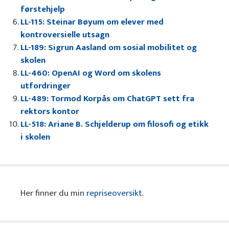
førstehjelp
LL-115: Steinar Bøyum om elever med
kontroversielle utsagn
LL-189: Sigrun Aasland om sosial mobilitet og
skolen
LL-460: OpenAI og Word om skolens
utfordringer
LL-489: Tormod Korpås om ChatGPT sett fra
rektors kontor
LL-518: Ariane B. Schjelderup om filosofi og etikk
i skolen
Her finner du min
repriseoversikt
.