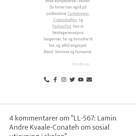
etisk kompetanse i skolen.
Du finner han også på
podkastene
Tanketrigger
,
Frokostkaffen
, og
PedsexPod
. Han er
førstegenerasjons
bergenser, far og bonusfar til
fire, og alltid engasjert.
Ateist, feminist og humanist.
lmsdln.no
4 kommentarer om “LL-567: Lamin
Andre Kvaale-Conateh om sosial