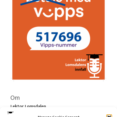
Om
Lektor Lomsdalen
Organisasjonsnummer:
920 712 312 MVA