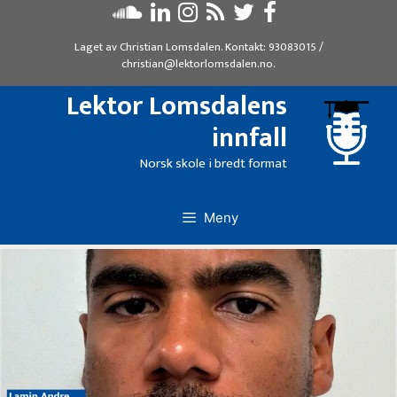
Hopp
til
Laget av
Christian Lomsdalen
. Kontakt:
93083015
/
innhold
christian@lektorlomsdalen.no
.
Lektor Lomsdalens
innfall
Norsk skole i bredt format
Meny