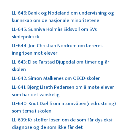
LL-646: Banik og Nodeland om undervisning og
kunnskap om de nasjonale minoritetene
LL-645: Sunniva Holmås Eidsvoll om SVs
skolepolitikk
LL-644: Jon Christian Nordrum om læreres
inngripen mot elever
LL-643: Elise Farstad Djupedal om timer og år i
skolen
LL-642: Simon Malkenes om OECD-skolen
LL-641: Bjørg Liseth Pedersen om å møte elever
som har det vanskelig
LL-640: Knut Dæhli om atomvåpen(nedrustning)
som tema i skolen
LL-639: Kristoffer Ibsen om de som får dysleksi-
diagnose og de som ikke får det