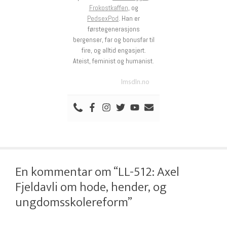
Frokostkaffen
, og
PedsexPod
. Han er
førstegenerasjons
bergenser, far og bonusfar til
fire, og alltid engasjert.
Ateist, feminist og humanist.
lmsdln.no
En kommentar om “LL-512: Axel
Fjeldavli om hode, hender, og
ungdomsskolereform”