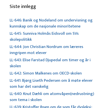
Siste innlegg
LL-646: Banik og Nodeland om undervisning og
kunnskap om de nasjonale minoritetene
LL-645: Sunniva Holmås Eidsvoll om SVs
skolepolitikk
LL-644: Jon Christian Nordrum om læreres
inngripen mot elever
LL-643: Elise Farstad Djupedal om timer og år i
skolen
LL-642: Simon Malkenes om OECD-skolen
LL-641: Bjørg Liseth Pedersen om å møte elever
som har det vanskelig
LL-640: Knut Dæhli om atomvåpen(nedrustning)
som tema i skolen
LL-639: Kristoffer Ibsen om de som får dysleksi-