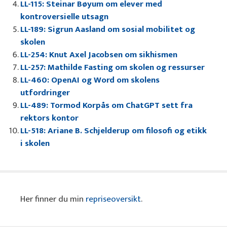
LL-115: Steinar Bøyum om elever med
kontroversielle utsagn
LL-189: Sigrun Aasland om sosial mobilitet og
skolen
LL-254: Knut Axel Jacobsen om sikhismen
LL-257: Mathilde Fasting om skolen og ressurser
LL-460: OpenAI og Word om skolens
utfordringer
LL-489: Tormod Korpås om ChatGPT sett fra
rektors kontor
LL-518: Ariane B. Schjelderup om filosofi og etikk
i skolen
Her finner du min
repriseoversikt
.