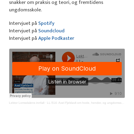
snakker om praksis og teori, og fremtidens
ungdomsskole.
Intervjuet på
Spotify
Intervjuet på
Soundcloud
Intervjuet på
Apple Podkaster
Lektor Lomsdalens innfall
·
LL-514: Axel Fjeldavli om hode, hender, og ungdomsskolereform