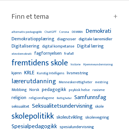
Finn et tema
Demokrati
alternativ pedagogikk
ChatGPT
Corona
DEMBRA
Demokratiopplæring
diagnoser
digitale læremidler
Digitalisering
Digital læring
digital kompetanse
fagfornyelsen
frafall
elevdemokrati
fremtidens skole
Hjemmeundervisning
historie
KRLE
kjønn
livsmestring
Kunstig Intelligens
lærerutdanning
Menneskerettigheter
mestring
pedagogikk
Mobbing
Norsk
psykisk helse
rasisme
Samfunnsfag
religion
religionsfagene
Rettigheter
Seksualitetsundervisning
seksualitet
skole
skolepolitikk
skoleutvikling
skolevegring
Spesialpedagogikk
spesialundervisning