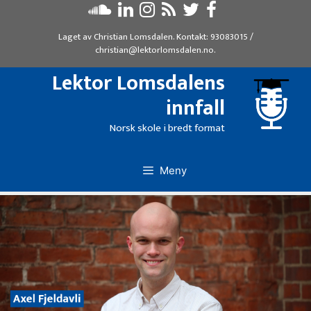
Hopp
til
Laget av
Christian Lomsdalen
. Kontakt:
93083015
/
innhold
christian@lektorlomsdalen.no
.
Lektor Lomsdalens
innfall
Norsk skole i bredt format
Meny