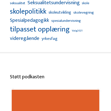
Seksualitetsundervisning
seksualitet
skole
skolepolitikk
skoleutvikling
skolevegring
Spesialpedagogikk
spesialundervisning
tilpasset opplæring
Valg2021
videregående
yrkesfag
Støtt podkasten