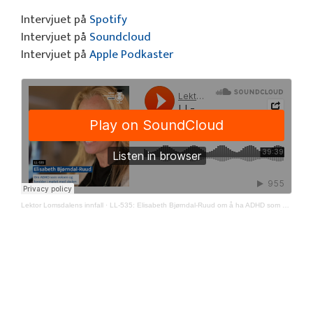
Intervjuet på
Spotify
Intervjuet på
Soundcloud
Intervjuet på
Apple Podkaster
Lektor Lomsdalens innfall
·
LL-535: Elisabeth Bjørndal-Ruud om å ha ADHD som voksen og forelder