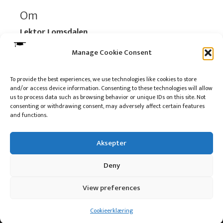
Om
Lektor Lomsdalen
Organisasjonsnummer:
920 712 312 MVA
Manage Cookie Consent
Vipps: 517696
To provide the best experiences, we use technologies like cookies to store
and/or access device information. Consenting to these technologies will allow
Les mer:
Om selskapet
us to process data such as browsing behavior or unique IDs on this site. Not
Les mer:
Om reklame på podkasten
consenting or withdrawing consent, may adversely affect certain features
and functions.
Kontakt meg
Aksepter
Deny
10 på topp i 2022
View preferences
© 2016 - 2026 Lektor Lomsdalen
Cookieerklæring