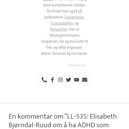
etisk kompetanse i skolen.
Du finner han også på
podkastene
Tanketrigger
,
Frokostkaffen
, og
PedsexPod
. Han er
førstegenerasjons
bergenser, far og bonusfar til
fire, og alltid engasjert.
Ateist, feminist og humanist.
lmsdln.no
En kommentar om “LL-535: Elisabeth
Bjørndal-Ruud om å ha ADHD som