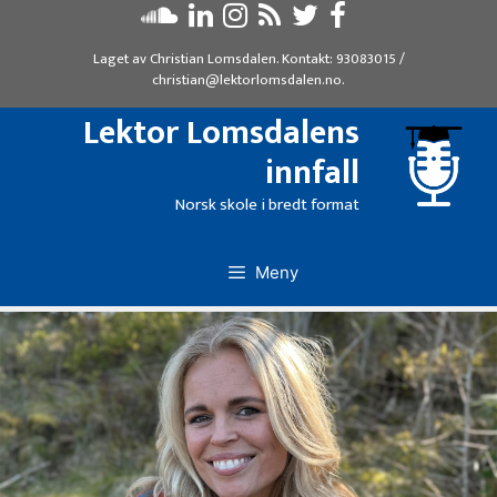
Hopp
til
Laget av
Christian Lomsdalen
. Kontakt:
93083015
/
innhold
christian@lektorlomsdalen.no
.
Lektor Lomsdalens
innfall
Norsk skole i bredt format
Meny