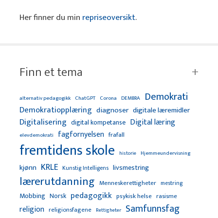
Her finner du min
repriseoversikt
.
Finn et tema
Demokrati
alternativ pedagogikk
ChatGPT
Corona
DEMBRA
Demokratiopplæring
diagnoser
digitale læremidler
Digitalisering
Digital læring
digital kompetanse
fagfornyelsen
frafall
elevdemokrati
fremtidens skole
Hjemmeundervisning
historie
KRLE
kjønn
livsmestring
Kunstig Intelligens
lærerutdanning
Menneskerettigheter
mestring
pedagogikk
Mobbing
Norsk
psykisk helse
rasisme
Samfunnsfag
religion
religionsfagene
Rettigheter