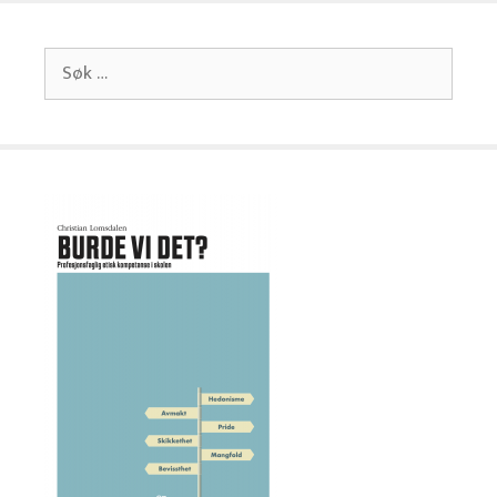
Søk
etter: