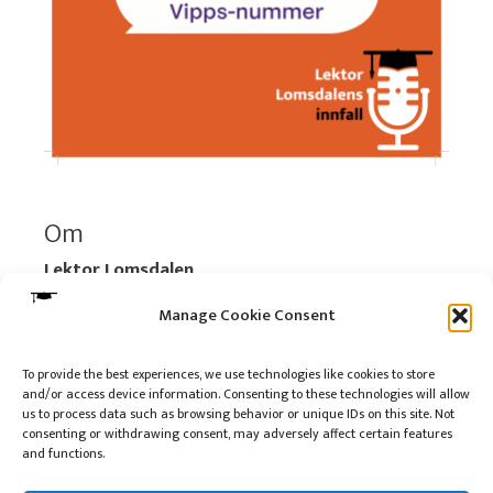
Om
Lektor Lomsdalen
Organisasjonsnummer:
920 712 312 MVA
Manage Cookie Consent
Vipps: 517696
To provide the best experiences, we use technologies like cookies to store
and/or access device information. Consenting to these technologies will allow
Les mer:
Om selskapet
us to process data such as browsing behavior or unique IDs on this site. Not
Les mer:
Om reklame på podkasten
consenting or withdrawing consent, may adversely affect certain features
and functions.