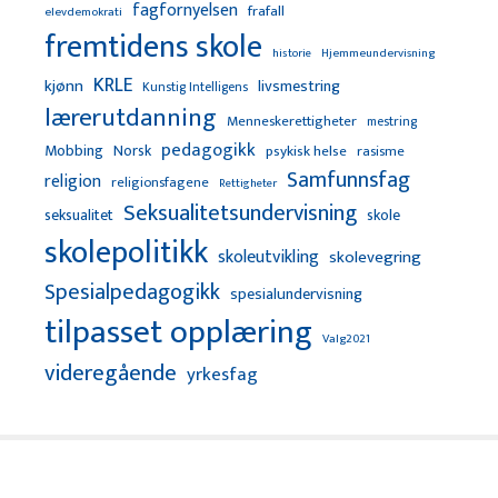
fagfornyelsen
frafall
elevdemokrati
fremtidens skole
Hjemmeundervisning
historie
KRLE
kjønn
livsmestring
Kunstig Intelligens
lærerutdanning
Menneskerettigheter
mestring
pedagogikk
Mobbing
Norsk
psykisk helse
rasisme
Samfunnsfag
religion
religionsfagene
Rettigheter
Seksualitetsundervisning
seksualitet
skole
skolepolitikk
skoleutvikling
skolevegring
Spesialpedagogikk
spesialundervisning
tilpasset opplæring
Valg2021
videregående
yrkesfag