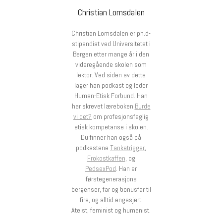
Christian Lomsdalen
Christian Lomsdalen er ph.d-
stipendiat ved Universitetet i
Bergen etter mange år i den
videregående skolen som
lektor. Ved siden av dette
lager han podkast og leder
Human-Etisk Forbund. Han
har skrevet læreboken
Burde
vi det?
om profesjonsfaglig
etisk kompetanse i skolen.
Du finner han også på
podkastene
Tanketrigger
,
Frokostkaffen
, og
PedsexPod
. Han er
førstegenerasjons
bergenser, far og bonusfar til
fire, og alltid engasjert.
Ateist, feminist og humanist.