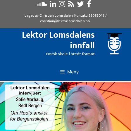
Hopp
til
Laget av
Christian Lomsdalen
. Kontakt:
93083015
/
innhold
christian@lektorlomsdalen.no
.
Lektor Lomsdalens
innfall
Norsk skole i bredt format
Meny