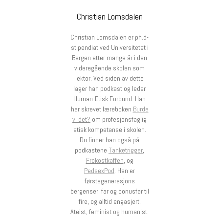
Christian Lomsdalen
Christian Lomsdalen er ph.d-
stipendiat ved Universitetet i
Bergen etter mange år i den
videregående skolen som
lektor. Ved siden av dette
lager han podkast og leder
Human-Etisk Forbund. Han
har skrevet læreboken
Burde
vi det?
om profesjonsfaglig
etisk kompetanse i skolen.
Du finner han også på
podkastene
Tanketrigger
,
Frokostkaffen
, og
PedsexPod
. Han er
førstegenerasjons
bergenser, far og bonusfar til
fire, og alltid engasjert.
Ateist, feminist og humanist.