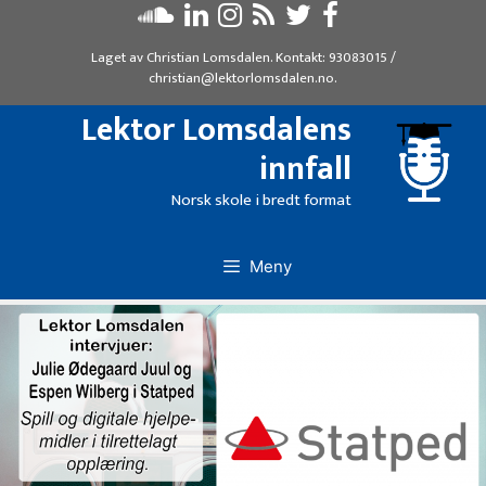
Hopp
til
Laget av
Christian Lomsdalen
. Kontakt:
93083015
/
innhold
christian@lektorlomsdalen.no
.
Lektor Lomsdalens
innfall
Norsk skole i bredt format
Meny