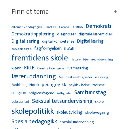
Finn et tema
Demokrati
alternativ pedagogikk
ChatGPT
Corona
DEMBRA
Demokratiopplæring
diagnoser
digitale læremidler
Digitalisering
Digital læring
digital kompetanse
fagfornyelsen
frafall
elevdemokrati
fremtidens skole
Hjemmeundervisning
historie
KRLE
kjønn
livsmestring
Kunstig Intelligens
lærerutdanning
Menneskerettigheter
mestring
pedagogikk
Mobbing
Norsk
psykisk helse
rasisme
Samfunnsfag
religion
religionsfagene
Rettigheter
Seksualitetsundervisning
seksualitet
skole
skolepolitikk
skoleutvikling
skolevegring
Spesialpedagogikk
spesialundervisning