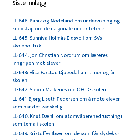
Siste innlegg
LL-646: Banik og Nodeland om undervisning og
kunnskap om de nasjonale minoritetene
LL-645: Sunniva Holmås Eidsvoll om SVs
skolepolitikk
LL-644: Jon Christian Nordrum om læreres
inngripen mot elever
LL-643: Elise Farstad Djupedal om timer og år i
skolen
LL-642: Simon Malkenes om OECD-skolen
LL-641: Bjørg Liseth Pedersen om å møte elever
som har det vanskelig
LL-640: Knut Dæhli om atomvåpen(nedrustning)
som tema i skolen
LL-639: Kristoffer Ibsen om de som får dysleksi-