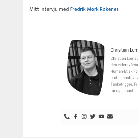
Mitt intervju med
Fredrik Mørk Røkenes
Christian Lo
Christian Lomsda
den videregåend
Human-Etisk Fo
profesjonsfagli
Tanketrigger
,
Fr
far og bonusfar t