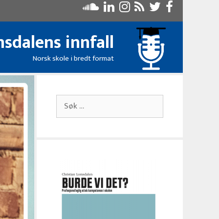
sdalens innfall
Norsk skole i bredt format
Søk
etter: