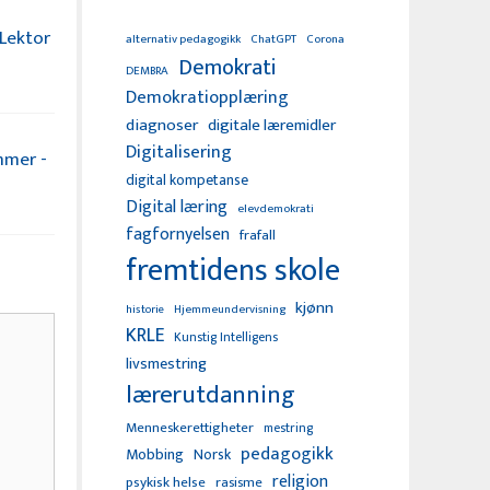
 Lektor
alternativ pedagogikk
ChatGPT
Corona
Demokrati
DEMBRA
Demokratiopplæring
diagnoser
digitale læremidler
Digitalisering
mmer -
digital kompetanse
Digital læring
elevdemokrati
fagfornyelsen
frafall
fremtidens skole
kjønn
Hjemmeundervisning
historie
KRLE
Kunstig Intelligens
livsmestring
lærerutdanning
Menneskerettigheter
mestring
pedagogikk
Mobbing
Norsk
religion
psykisk helse
rasisme