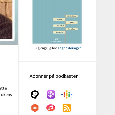
Tilgjengelig hos
Fagbokforlaget
Abonnér på podkasten
ette
e ukens