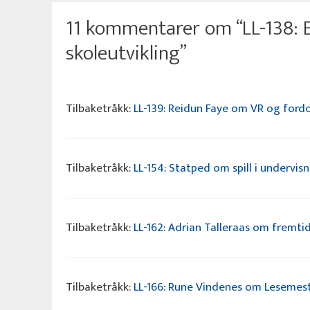
11 kommentarer om “LL-138: E
skoleutvikling”
Tilbaketråkk:
LL-139: Reidun Faye om VR og ford
Tilbaketråkk:
LL-154: Statped om spill i undervis
Tilbaketråkk:
LL-162: Adrian Talleraas om fremti
Tilbaketråkk:
LL-166: Rune Vindenes om Lesemest