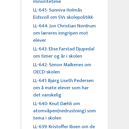
minoritetene
LL-645: Sunniva Holmås
Eidsvoll om SVs skolepolitikk
LL-644: Jon Christian Nordrum
om læreres inngripen mot
elever
LL-643: Elise Farstad Djupedal
om timer og år i skolen
LL-642: Simon Malkenes om
OECD-skolen
LL-641: Bjørg Liseth Pedersen
om å møte elever som har
det vanskelig
LL-640: Knut Dæhli om
atomvåpen(nedrustning) som
tema i skolen
LL-639: Kristoffer Ibsen om de