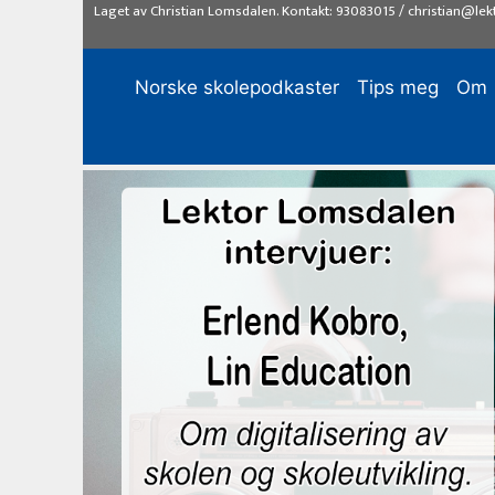
Hopp
Laget av
Christian Lomsdalen
. Kontakt:
93083015
/
christian@lek
til
innhold
Norske skolepodkaster
Tips meg
Om