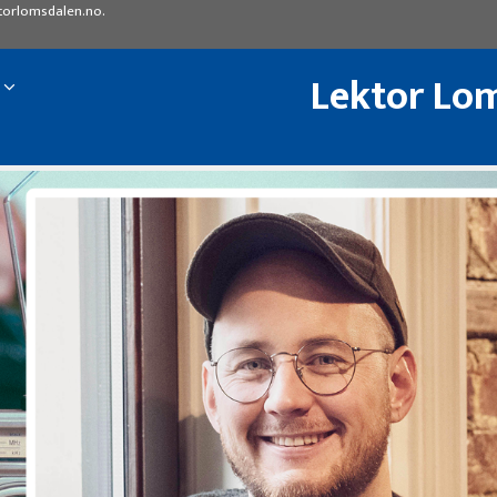
torlomsdalen.no
.
Lektor Lom