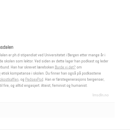
msdalen
len er ph.d-stipendiat ved Universitetet i Bergen etter mange år i
e skolen som lektor. Ved siden av dette lager han podkast og leder
rbund. Han har skrevet læreboken
Burde vi det?
om
g etisk kompetanse i skolen. Du finner han også på podkastene
okostkaffen
, og
PedsexPod
. Han er førstegenerasjons bergenser,
il fire, og alltid engasjert. Ateist, feminist og humanist.
lmsdln.no