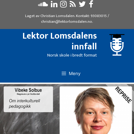
Hopp
til
Laget av
Christian Lomsdalen
. Kontakt:
93083015
/
innhold
christian@lektorlomsdalen.no
.
Lektor Lomsdalens
innfall
Norsk skole i bredt format
Meny