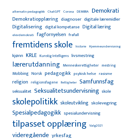
Demokrati
alternativ pedagogikk
ChatGPT
Corona
DEMBRA
Demokratiopplæring
diagnoser
digitale læremidler
Digitalisering
Digital læring
digital kompetanse
fagfornyelsen
frafall
elevdemokrati
fremtidens skole
Hjemmeundervisning
historie
KRLE
kjønn
livsmestring
Kunstig Intelligens
lærerutdanning
Menneskerettigheter
mestring
pedagogikk
Mobbing
Norsk
psykisk helse
rasisme
Samfunnsfag
religion
religionsfagene
Rettigheter
Seksualitetsundervisning
seksualitet
skole
skolepolitikk
skoleutvikling
skolevegring
Spesialpedagogikk
spesialundervisning
tilpasset opplæring
Valg2021
videregående
yrkesfag