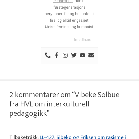
PedsexPod
. Han er
førstegenerasjons
bergenser, far og bonusfar til
fire, og alltid engasjert.
Ateist, feminist og humanist.
lmsdln.no
2 kommentarer om “Vibeke Solbue
fra HVL om interkulturell
pedagogikk”
Tilbaketråkk:
LL-427: Sibeko og Eriksen om rasisme i