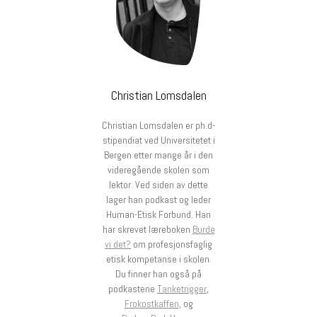
Christian Lomsdalen
Christian Lomsdalen er ph.d-
stipendiat ved Universitetet i
Bergen etter mange år i den
videregående skolen som
lektor. Ved siden av dette
lager han podkast og leder
Human-Etisk Forbund. Han
har skrevet læreboken
Burde
vi det?
om profesjonsfaglig
etisk kompetanse i skolen.
Du finner han også på
podkastene
Tanketrigger
,
Frokostkaffen
, og