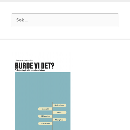
Søk
etter: