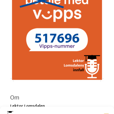
Om
Lektor Lomsdalen
Organisasjonsnummer:
920 712 312 MVA