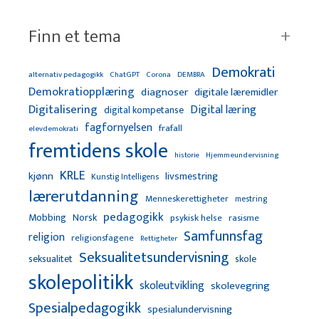
Finn et tema
Demokrati
alternativ pedagogikk
ChatGPT
Corona
DEMBRA
Demokratiopplæring
diagnoser
digitale læremidler
Digitalisering
Digital læring
digital kompetanse
fagfornyelsen
frafall
elevdemokrati
fremtidens skole
Hjemmeundervisning
historie
KRLE
kjønn
livsmestring
Kunstig Intelligens
lærerutdanning
Menneskerettigheter
mestring
pedagogikk
Mobbing
Norsk
psykisk helse
rasisme
Samfunnsfag
religion
religionsfagene
Rettigheter
Seksualitetsundervisning
seksualitet
skole
skolepolitikk
skoleutvikling
skolevegring
Spesialpedagogikk
spesialundervisning