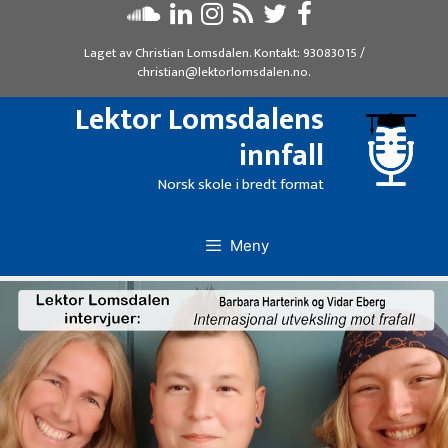
Hopp
til
Laget av
Christian Lomsdalen
. Kontakt:
93083015
/
innhold
christian@lektorlomsdalen.no
.
Lektor Lomsdalens
innfall
Norsk skole i bredt format
Meny