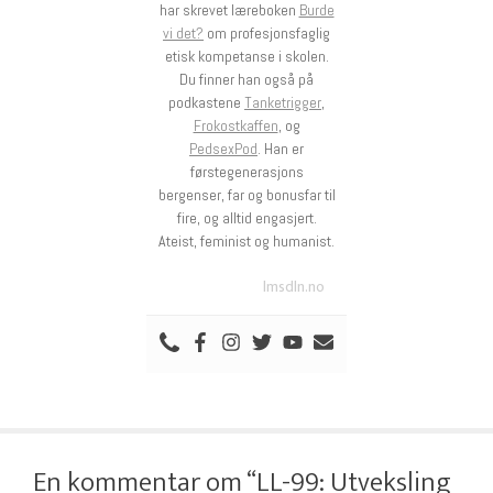
har skrevet læreboken
Burde
vi det?
om profesjonsfaglig
etisk kompetanse i skolen.
Du finner han også på
podkastene
Tanketrigger
,
Frokostkaffen
, og
PedsexPod
. Han er
førstegenerasjons
bergenser, far og bonusfar til
fire, og alltid engasjert.
Ateist, feminist og humanist.
lmsdln.no
En kommentar om “LL-99: Utveksling