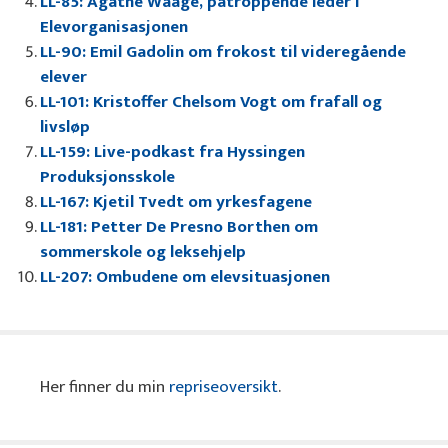
LL-85: Agathe Waage, påtroppende leder i
Elevorganisasjonen
LL-90: Emil Gadolin om frokost til videregående
elever
LL-101: Kristoffer Chelsom Vogt om frafall og
livsløp
LL-159: Live-podkast fra Hyssingen
Produksjonsskole
LL-167: Kjetil Tvedt om yrkesfagene
LL-181: Petter De Presno Borthen om
sommerskole og leksehjelp
LL-207: Ombudene om elevsituasjonen
Her finner du min
repriseoversikt
.