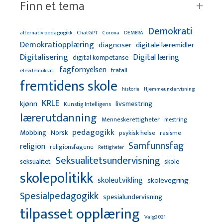
Finn et tema
Demokrati
alternativ pedagogikk
ChatGPT
Corona
DEMBRA
Demokratiopplæring
diagnoser
digitale læremidler
Digitalisering
Digital læring
digital kompetanse
fagfornyelsen
frafall
elevdemokrati
fremtidens skole
Hjemmeundervisning
historie
KRLE
kjønn
livsmestring
Kunstig Intelligens
lærerutdanning
Menneskerettigheter
mestring
pedagogikk
Mobbing
Norsk
psykisk helse
rasisme
Samfunnsfag
religion
religionsfagene
Rettigheter
Seksualitetsundervisning
seksualitet
skole
skolepolitikk
skoleutvikling
skolevegring
Spesialpedagogikk
spesialundervisning
tilpasset opplæring
Valg2021