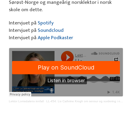
Sørøst-Norge og mangeårig norsklektor i norsk
skole om dette.
Intervjuet på
Spotify
Intervjuet på
Soundcloud
Intervjuet på
Apple Podkaster
Lektor Lomsdalens innfall
·
LL-454: Liv Cathrine Krogh om sensur og vurdering i norskfaget