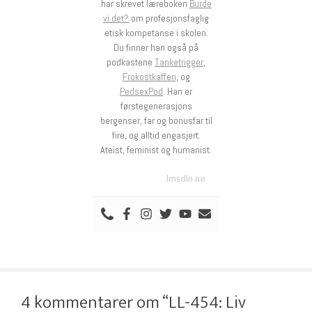
har skrevet læreboken
Burde
vi det?
om profesjonsfaglig
etisk kompetanse i skolen.
Du finner han også på
podkastene
Tanketrigger
,
Frokostkaffen
, og
PedsexPod
. Han er
førstegenerasjons
bergenser, far og bonusfar til
fire, og alltid engasjert.
Ateist, feminist og humanist.
lmsdln.no
4 kommentarer om “LL-454: Liv