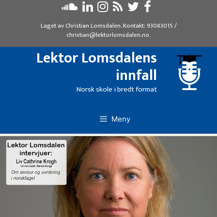
Hopp
til
Laget av
Christian Lomsdalen
. Kontakt:
93083015
/
innhold
christian@lektorlomsdalen.no
.
Lektor Lomsdalens
innfall
Norsk skole i bredt format
Meny