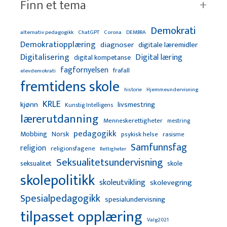
Finn et tema
Demokrati
alternativ pedagogikk
ChatGPT
Corona
DEMBRA
Demokratiopplæring
diagnoser
digitale læremidler
Digitalisering
Digital læring
digital kompetanse
fagfornyelsen
frafall
elevdemokrati
fremtidens skole
Hjemmeundervisning
historie
KRLE
kjønn
livsmestring
Kunstig Intelligens
lærerutdanning
Menneskerettigheter
mestring
pedagogikk
Mobbing
Norsk
psykisk helse
rasisme
Samfunnsfag
religion
religionsfagene
Rettigheter
Seksualitetsundervisning
seksualitet
skole
skolepolitikk
skoleutvikling
skolevegring
Spesialpedagogikk
spesialundervisning
tilpasset opplæring
Valg2021