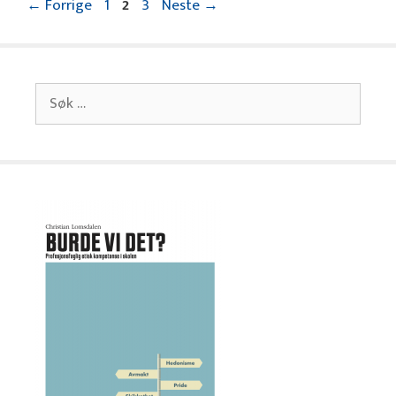
Side
Side
Side
←
Forrige
1
2
3
Neste
→
Søk
etter: