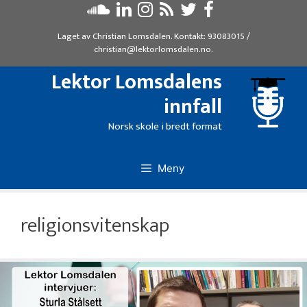
Hopp
til
Laget av
Christian Lomsdalen
. Kontakt:
93083015
/
innhold
christian@lektorlomsdalen.no
.
Lektor Lomsdalens
innfall
Norsk skole i bredt format
Meny
religionsvitenskap