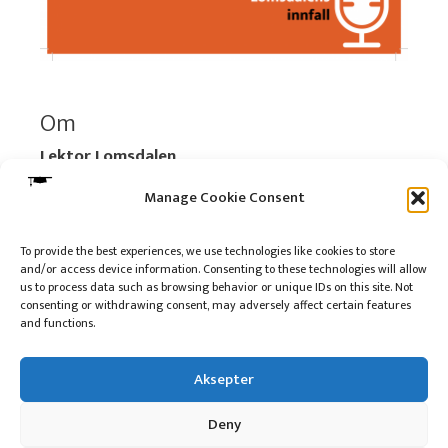
Om
Lektor Lomsdalen
Organisasjonsnummer:
920 712 312 MVA
Manage Cookie Consent
Vipps: 517696
To provide the best experiences, we use technologies like cookies to store
and/or access device information. Consenting to these technologies will allow
Les mer:
Om selskapet
us to process data such as browsing behavior or unique IDs on this site. Not
Les mer:
Om reklame på podkasten
consenting or withdrawing consent, may adversely affect certain features
and functions.
Kontakt meg
Aksepter
Deny
10 på topp i 2022