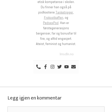
etisk kompetanse i skolen.
Du finner han også på
podkastene
Tanketrigger
,
Frokostkaffen
, og
PedsexPod
. Han er
førstegenerasjons
bergenser, far og bonusfar til
fire, og alltid engasjert.
Ateist, feminist og humanist.
lmsdln.no
Legg igjen en kommentar
Kommentar