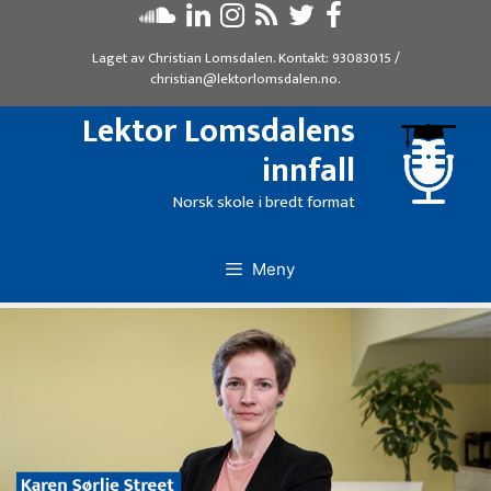
Hopp
til
Laget av
Christian Lomsdalen
. Kontakt:
93083015
/
innhold
christian@lektorlomsdalen.no
.
Lektor Lomsdalens
innfall
Norsk skole i bredt format
Meny