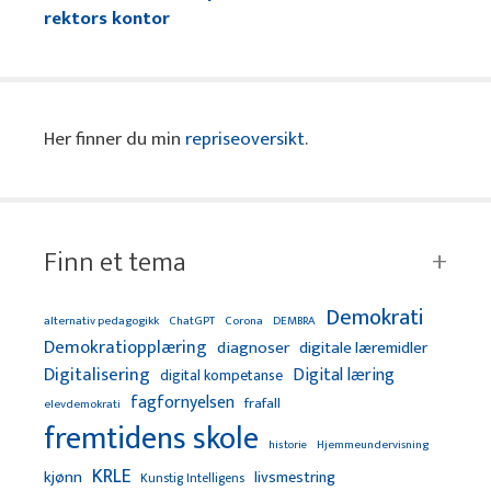
rektors kontor
Her finner du min
repriseoversikt
.
Finn et tema
Demokrati
alternativ pedagogikk
ChatGPT
Corona
DEMBRA
Demokratiopplæring
diagnoser
digitale læremidler
Digitalisering
Digital læring
digital kompetanse
fagfornyelsen
frafall
elevdemokrati
fremtidens skole
Hjemmeundervisning
historie
KRLE
kjønn
livsmestring
Kunstig Intelligens