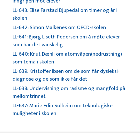
inngripen mot elever
LL-643: Elise Farstad Djupedal om timer og år i
skolen
LL-642: Simon Malkenes om OECD-skolen
LL-641: Bjørg Liseth Pedersen om å møte elever
som har det vanskelig
LL-640: Knut Dæhli om atomvåpen(nedrustning)
som tema i skolen
LL-639: Kristoffer Ibsen om de som får dysleksi-
diagnose og de som ikke får det
LL-638: Undervisning om rasisme og mangfold på
mellomtrinnet
LL-637: Marie Edin Solheim om teknologiske
muligheter i skolen