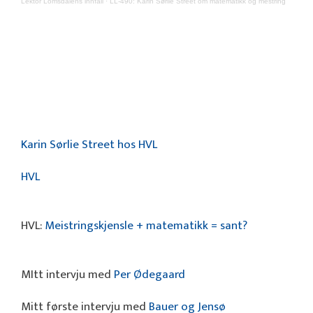
Lektor Lomsdalens innfall
·
LL-490: Karin Sørlie Street om matematikk og mestring
Karin Sørlie Street hos HVL
HVL
HVL:
Meistringskjensle + matematikk = sant?
MItt intervju med
Per Ødegaard
Mitt første intervju med
Bauer og Jensø