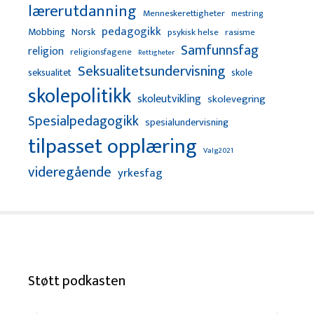
lærerutdanning
Menneskerettigheter
mestring
pedagogikk
Mobbing
Norsk
psykisk helse
rasisme
Samfunnsfag
religion
religionsfagene
Rettigheter
Seksualitetsundervisning
seksualitet
skole
skolepolitikk
skoleutvikling
skolevegring
Spesialpedagogikk
spesialundervisning
tilpasset opplæring
Valg2021
videregående
yrkesfag
Støtt podkasten