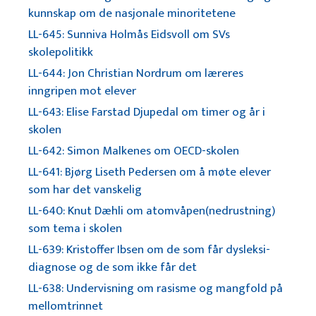
kunnskap om de nasjonale minoritetene
LL-645: Sunniva Holmås Eidsvoll om SVs
skolepolitikk
LL-644: Jon Christian Nordrum om læreres
inngripen mot elever
LL-643: Elise Farstad Djupedal om timer og år i
skolen
LL-642: Simon Malkenes om OECD-skolen
LL-641: Bjørg Liseth Pedersen om å møte elever
som har det vanskelig
LL-640: Knut Dæhli om atomvåpen(nedrustning)
som tema i skolen
LL-639: Kristoffer Ibsen om de som får dysleksi-
diagnose og de som ikke får det
LL-638: Undervisning om rasisme og mangfold på
mellomtrinnet