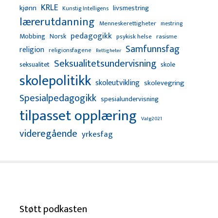
KRLE
kjønn
livsmestring
Kunstig Intelligens
lærerutdanning
Menneskerettigheter
mestring
pedagogikk
Mobbing
Norsk
psykisk helse
rasisme
Samfunnsfag
religion
religionsfagene
Rettigheter
Seksualitetsundervisning
seksualitet
skole
skolepolitikk
skoleutvikling
skolevegring
Spesialpedagogikk
spesialundervisning
tilpasset opplæring
Valg2021
videregående
yrkesfag
Støtt podkasten