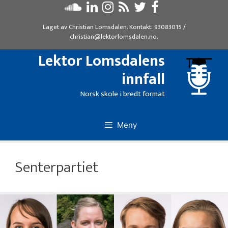
Hopp
til
Laget av
Christian Lomsdalen
. Kontakt:
93083015
/
innhold
christian@lektorlomsdalen.no
.
Lektor Lomsdalens
innfall
Norsk skole i bredt format
Meny
Senterpartiet