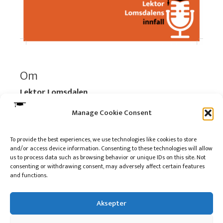
Om
Lektor Lomsdalen
Organisasjonsnummer:
920 712 312 MVA
Manage Cookie Consent
Vipps: 517696
To provide the best experiences, we use technologies like cookies to store
and/or access device information. Consenting to these technologies will allow
Les mer:
Om selskapet
us to process data such as browsing behavior or unique IDs on this site. Not
Les mer:
Om reklame på podkasten
consenting or withdrawing consent, may adversely affect certain features
and functions.
Kontakt meg
Aksepter