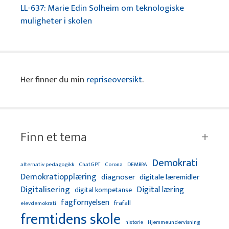
LL-637: Marie Edin Solheim om teknologiske
muligheter i skolen
Her finner du min
repriseoversikt
.
Finn et tema
Demokrati
alternativ pedagogikk
ChatGPT
Corona
DEMBRA
Demokratiopplæring
diagnoser
digitale læremidler
Digitalisering
Digital læring
digital kompetanse
fagfornyelsen
frafall
elevdemokrati
fremtidens skole
Hjemmeundervisning
historie