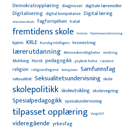
Demokratiopplæring
diagnoser
digitale læremidler
Digitalisering
Digital læring
digital kompetanse
fagfornyelsen
frafall
elevdemokrati
fremtidens skole
Hjemmeundervisning
historie
KRLE
kjønn
livsmestring
Kunstig Intelligens
lærerutdanning
Menneskerettigheter
mestring
pedagogikk
Mobbing
Norsk
psykisk helse
rasisme
Samfunnsfag
religion
religionsfagene
Rettigheter
Seksualitetsundervisning
seksualitet
skole
skolepolitikk
skoleutvikling
skolevegring
Spesialpedagogikk
spesialundervisning
tilpasset opplæring
Valg2021
videregående
yrkesfag