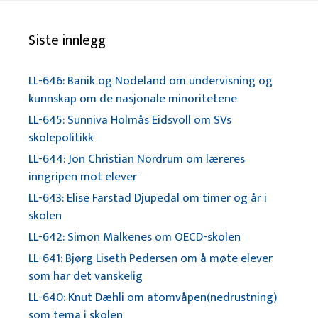
Siste innlegg
LL-646: Banik og Nodeland om undervisning og
kunnskap om de nasjonale minoritetene
LL-645: Sunniva Holmås Eidsvoll om SVs
skolepolitikk
LL-644: Jon Christian Nordrum om læreres
inngripen mot elever
LL-643: Elise Farstad Djupedal om timer og år i
skolen
LL-642: Simon Malkenes om OECD-skolen
LL-641: Bjørg Liseth Pedersen om å møte elever
som har det vanskelig
LL-640: Knut Dæhli om atomvåpen(nedrustning)
som tema i skolen