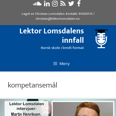
Hopp
til
Laget av
Christian Lomsdalen
. Kontakt:
93083015
/
innhold
christian@lektorlomsdalen.no
.
Lektor Lomsdalens
innfall
Norsk skole i bredt format
Meny
kompetansemål