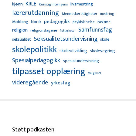
KRLE
kjønn
livsmestring
Kunstig Intelligens
lærerutdanning
Menneskerettigheter
mestring
pedagogikk
Mobbing
Norsk
psykisk helse
rasisme
Samfunnsfag
religion
religionsfagene
Rettigheter
Seksualitetsundervisning
seksualitet
skole
skolepolitikk
skoleutvikling
skolevegring
Spesialpedagogikk
spesialundervisning
tilpasset opplæring
Valg2021
videregående
yrkesfag
Støtt podkasten