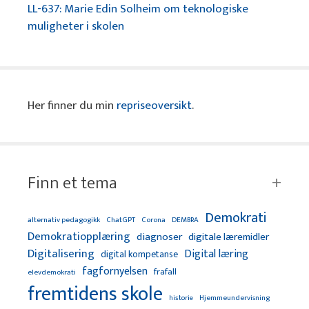
LL-637: Marie Edin Solheim om teknologiske
muligheter i skolen
Her finner du min
repriseoversikt
.
Finn et tema
Demokrati
alternativ pedagogikk
ChatGPT
Corona
DEMBRA
Demokratiopplæring
diagnoser
digitale læremidler
Digitalisering
Digital læring
digital kompetanse
fagfornyelsen
frafall
elevdemokrati
fremtidens skole
Hjemmeundervisning
historie