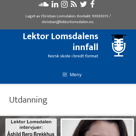
Hopp
til
Laget av
Christian Lomsdalen
. Kontakt:
93083015
/
innhold
christian@lektorlomsdalen.no
.
Lektor Lomsdalens
innfall
Norsk skole i bredt format
Meny
Utdanning