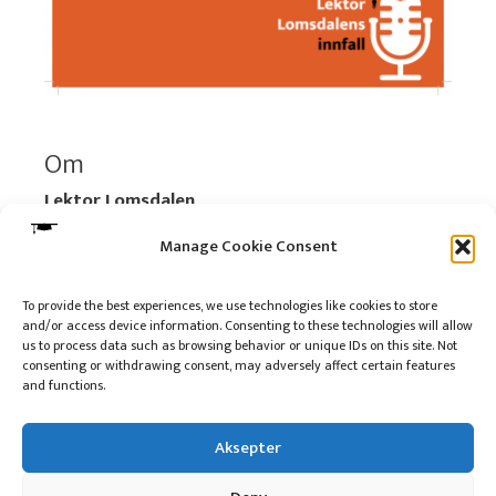
Om
Lektor Lomsdalen
Organisasjonsnummer:
920 712 312 MVA
Manage Cookie Consent
Vipps: 517696
To provide the best experiences, we use technologies like cookies to store
and/or access device information. Consenting to these technologies will allow
Les mer:
Om selskapet
us to process data such as browsing behavior or unique IDs on this site. Not
Les mer:
Om reklame på podkasten
consenting or withdrawing consent, may adversely affect certain features
and functions.
Kontakt meg
Aksepter