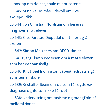
kunnskap om de nasjonale minoritetene
LL-645: Sunniva Holmås Eidsvoll om SVs
skolepolitikk
LL-644: Jon Christian Nordrum om læreres
inngripen mot elever
LL-643: Elise Farstad Djupedal om timer og år i
skolen
LL-642: Simon Malkenes om OECD-skolen
LL-641: Bjørg Liseth Pedersen om å møte elever
som har det vanskelig
LL-640: Knut Dæhli om atomvåpen(nedrustning)
som tema i skolen
LL-639: Kristoffer Ibsen om de som får dysleksi-
diagnose og de som ikke får det
LL-638: Undervisning om rasisme og mangfold på
mellomtrinnet