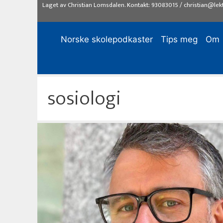
Hopp
Laget av
Christian Lomsdalen
. Kontakt:
93083015
/
christian@lek
til
innhold
Norske skolepodkaster
Tips meg
Om
sosiologi