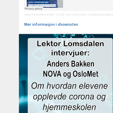
Lektor Lomsdalens innfall
·
LL-515: Lars Laird Iversen om lykke(forskning) og
Mer informasjon i shownotes