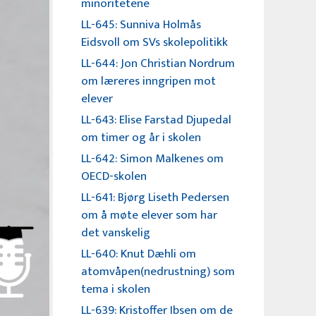
minoritetene
LL-645: Sunniva Holmås
Eidsvoll om SVs skolepolitikk
LL-644: Jon Christian Nordrum
om læreres inngripen mot
elever
LL-643: Elise Farstad Djupedal
om timer og år i skolen
LL-642: Simon Malkenes om
OECD-skolen
LL-641: Bjørg Liseth Pedersen
om å møte elever som har
det vanskelig
LL-640: Knut Dæhli om
atomvåpen(nedrustning) som
tema i skolen
LL-639: Kristoffer Ibsen om de