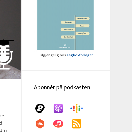
Tilgjengelig hos
Fagbokforlaget
Abonnér på podkasten
ne
ed
ørn