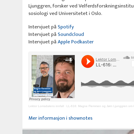
Ljunggren, forsker ved Velferdsforskningsinsti
sosiologi ved Universitetet i Oslo.
Intervjuet på
Spotify
Intervjuet på
Soundcloud
Intervjuet på
Apple Podkaster
Lektor Lomsdalens innfall
·
LL-616: Magne Flemmen og Jørn Ljunggren om klassebegr
Mer informasjon i shownotes