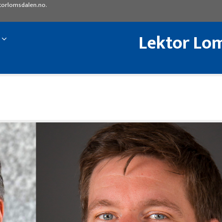
torlomsdalen.no
.
Lektor Lom