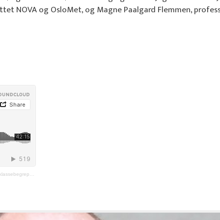
tuttet NOVA og OsloMet, og Magne Paalgard Flemmen, profess
epet og skolen