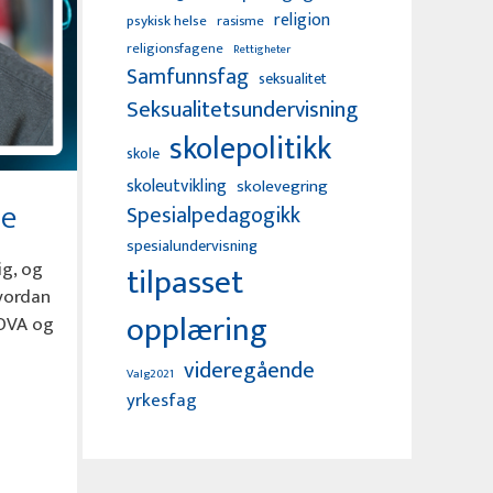
religion
psykisk helse
rasisme
religionsfagene
Rettigheter
Samfunnsfag
seksualitet
Seksualitetsundervisning
skolepolitikk
skole
skoleutvikling
skolevegring
le
Spesialpedagogikk
spesialundervisning
ig, og
tilpasset
Hvordan
opplæring
NOVA og
videregående
Valg2021
yrkesfag