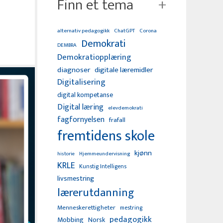
Finn et tema
alternativ pedagogikk
ChatGPT
Corona
Demokrati
DEMBRA
Demokratiopplæring
diagnoser
digitale læremidler
Digitalisering
digital kompetanse
Digital læring
elevdemokrati
fagfornyelsen
frafall
fremtidens skole
kjønn
Hjemmeundervisning
historie
KRLE
Kunstig Intelligens
livsmestring
lærerutdanning
Menneskerettigheter
mestring
pedagogikk
Mobbing
Norsk