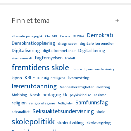
Finn et tema
Demokrati
alternativ pedagogikk
ChatGPT
Corona
DEMBRA
Demokratiopplæring
diagnoser
digitale læremidler
Digitalisering
Digital læring
digital kompetanse
fagfornyelsen
frafall
elevdemokrati
fremtidens skole
Hjemmeundervisning
historie
KRLE
kjønn
livsmestring
Kunstig Intelligens
lærerutdanning
Menneskerettigheter
mestring
pedagogikk
Mobbing
Norsk
psykisk helse
rasisme
Samfunnsfag
religion
religionsfagene
Rettigheter
Seksualitetsundervisning
seksualitet
skole
skolepolitikk
skoleutvikling
skolevegring