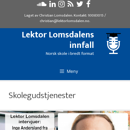
Hopp
til
Laget av
Christian Lomsdalen
. Kontakt:
93083015
/
innhold
christian@lektorlomsdalen.no
.
Lektor Lomsdalens
innfall
Norsk skole i bredt format
Meny
Skolegudstjenester