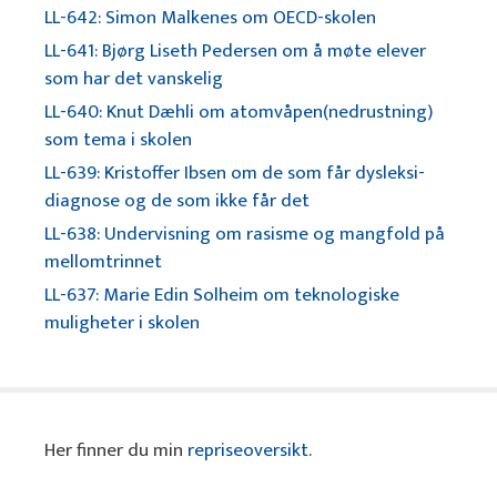
LL-642: Simon Malkenes om OECD-skolen
LL-641: Bjørg Liseth Pedersen om å møte elever
som har det vanskelig
LL-640: Knut Dæhli om atomvåpen(nedrustning)
som tema i skolen
LL-639: Kristoffer Ibsen om de som får dysleksi-
diagnose og de som ikke får det
LL-638: Undervisning om rasisme og mangfold på
mellomtrinnet
LL-637: Marie Edin Solheim om teknologiske
muligheter i skolen
Her finner du min
repriseoversikt
.