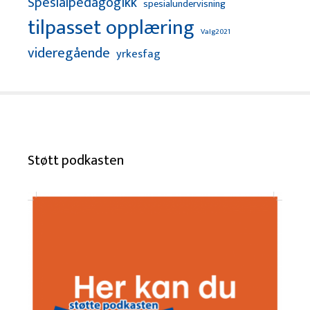
Spesialpedagogikk
spesialundervisning
tilpasset opplæring
Valg2021
videregående
yrkesfag
Støtt podkasten