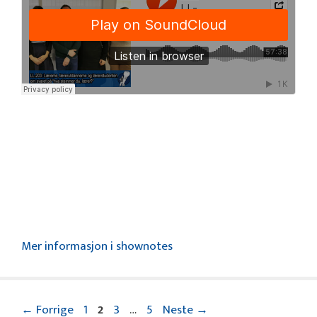
Mer informasjon i shownotes
Side
Side
Side
Side
←
Forrige
1
2
3
…
5
Neste
→