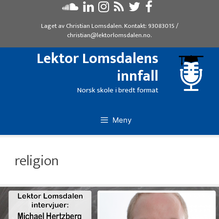
Hopp
til
Laget av
Christian Lomsdalen
. Kontakt:
93083015
/
innhold
christian@lektorlomsdalen.no
.
Lektor Lomsdalens
innfall
Norsk skole i bredt format
Meny
religion