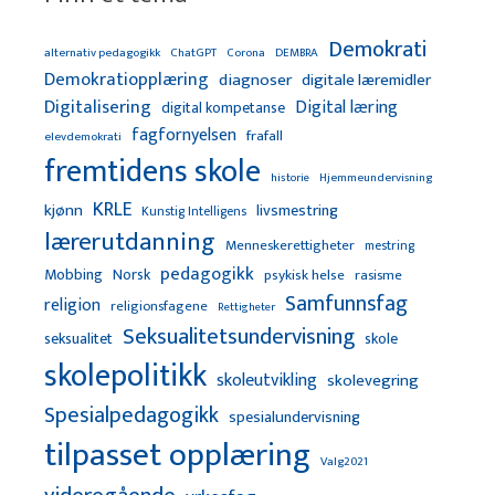
Demokrati
alternativ pedagogikk
ChatGPT
Corona
DEMBRA
Demokratiopplæring
diagnoser
digitale læremidler
Digitalisering
Digital læring
digital kompetanse
fagfornyelsen
frafall
elevdemokrati
fremtidens skole
Hjemmeundervisning
historie
KRLE
kjønn
livsmestring
Kunstig Intelligens
lærerutdanning
Menneskerettigheter
mestring
pedagogikk
Mobbing
Norsk
psykisk helse
rasisme
Samfunnsfag
religion
religionsfagene
Rettigheter
Seksualitetsundervisning
seksualitet
skole
skolepolitikk
skoleutvikling
skolevegring
Spesialpedagogikk
spesialundervisning
tilpasset opplæring
Valg2021