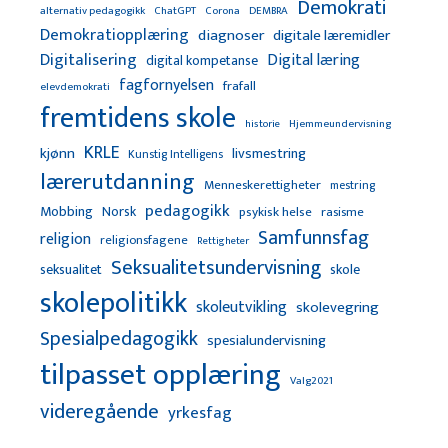
Demokrati
alternativ pedagogikk
ChatGPT
Corona
DEMBRA
Demokratiopplæring
diagnoser
digitale læremidler
Digitalisering
Digital læring
digital kompetanse
fagfornyelsen
frafall
elevdemokrati
fremtidens skole
Hjemmeundervisning
historie
KRLE
kjønn
livsmestring
Kunstig Intelligens
lærerutdanning
Menneskerettigheter
mestring
pedagogikk
Mobbing
Norsk
psykisk helse
rasisme
Samfunnsfag
religion
religionsfagene
Rettigheter
Seksualitetsundervisning
seksualitet
skole
skolepolitikk
skoleutvikling
skolevegring
Spesialpedagogikk
spesialundervisning
tilpasset opplæring
Valg2021
videregående
yrkesfag