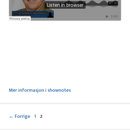
Mer informasjon i shownotes
Side
Side
←
Forrige
1
2