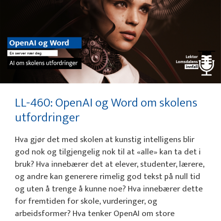
LL-460: OpenAI og Word om skolens
utfordringer
Hva gjør det med skolen at kunstig intelligens blir
god nok og tilgjengelig nok til at «alle» kan ta det i
bruk? Hva innebærer det at elever, studenter, lærere,
og andre kan generere rimelig god tekst på null tid
og uten å trenge å kunne noe? Hva innebærer dette
for fremtiden for skole, vurderinger, og
arbeidsformer? Hva tenker OpenAI om store