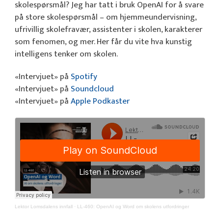
skolespørsmål? Jeg har tatt i bruk OpenAI for å svare
på store skolespørsmål – om hjemmeundervisning,
ufrivillig skolefravær, assistenter i skolen, karakterer
som fenomen, og mer. Her får du vite hva kunstig
intelligens tenker om skolen.
«Intervjuet» på
Spotify
«Intervjuet» på
Soundcloud
«Intervjuet» på
Apple Podkaster
Lektor Lomsdalens innfall
·
LL-460: OpenAI og Word om skolens utfordringer