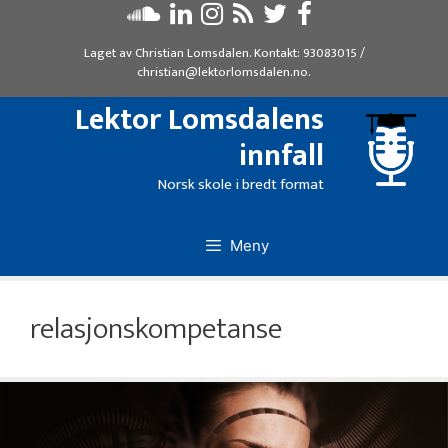
Hopp
til
Laget av
Christian Lomsdalen
. Kontakt:
93083015
/
innhold
christian@lektorlomsdalen.no
.
Lektor Lomsdalens
innfall
Norsk skole i bredt format
Meny
relasjonskompetanse