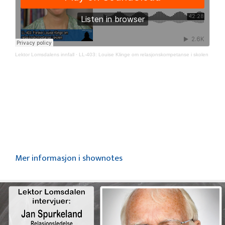
Lektor Lomsdalens innfall
·
LL-403: Louise Klinge om relasjonskompetanse i skolen
Mer informasjon i shownotes