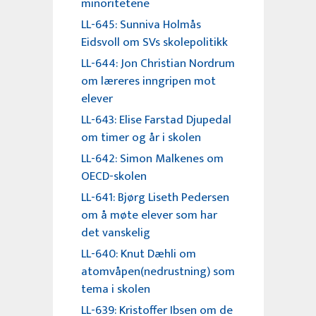
minoritetene
LL-645: Sunniva Holmås
Eidsvoll om SVs skolepolitikk
LL-644: Jon Christian Nordrum
om læreres inngripen mot
elever
LL-643: Elise Farstad Djupedal
om timer og år i skolen
LL-642: Simon Malkenes om
OECD-skolen
LL-641: Bjørg Liseth Pedersen
om å møte elever som har
det vanskelig
LL-640: Knut Dæhli om
atomvåpen(nedrustning) som
tema i skolen
LL-639: Kristoffer Ibsen om de