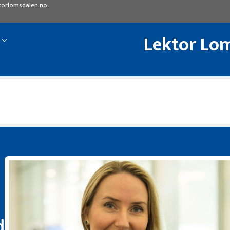
torlomsdalen.no
.
Lektor Lom