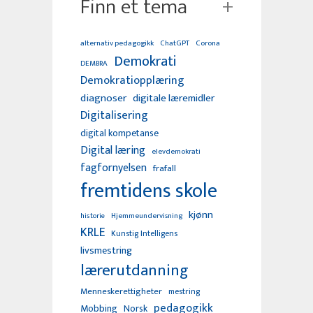
Finn et tema
alternativ pedagogikk
ChatGPT
Corona
Demokrati
DEMBRA
Demokratiopplæring
diagnoser
digitale læremidler
Digitalisering
digital kompetanse
Digital læring
elevdemokrati
fagfornyelsen
frafall
fremtidens skole
kjønn
Hjemmeundervisning
historie
KRLE
Kunstig Intelligens
livsmestring
lærerutdanning
Menneskerettigheter
mestring
pedagogikk
Mobbing
Norsk