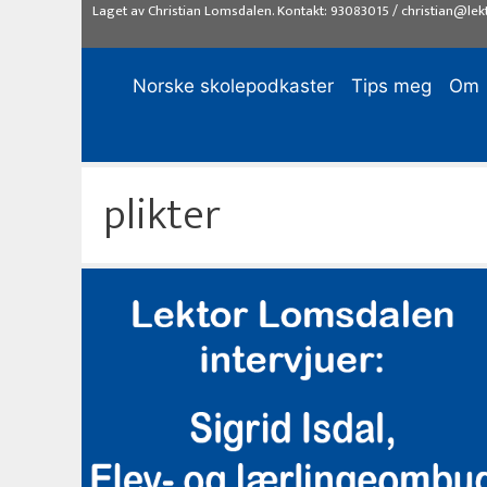
Hopp
Laget av
Christian Lomsdalen
. Kontakt:
93083015
/
christian@lek
til
innhold
Norske skolepodkaster
Tips meg
Om
plikter