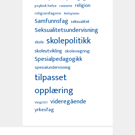
religion
psykisk helse
rasisme
religionsfagene
Rettigheter
Samfunnsfag
seksualitet
Seksualitetsundervisning
skolepolitikk
skole
skoleutvikling
skolevegring
Spesialpedagogikk
spesialundervisning
tilpasset
opplæring
videregående
Valg2021
yrkesfag