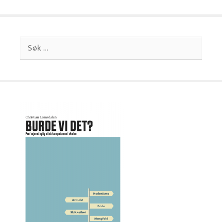
Søk
etter: