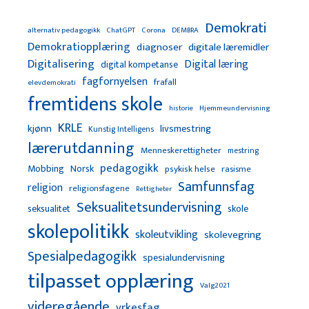
Demokrati
alternativ pedagogikk
ChatGPT
Corona
DEMBRA
Demokratiopplæring
diagnoser
digitale læremidler
Digitalisering
Digital læring
digital kompetanse
fagfornyelsen
frafall
elevdemokrati
fremtidens skole
Hjemmeundervisning
historie
KRLE
kjønn
livsmestring
Kunstig Intelligens
lærerutdanning
Menneskerettigheter
mestring
pedagogikk
Mobbing
Norsk
psykisk helse
rasisme
Samfunnsfag
religion
religionsfagene
Rettigheter
Seksualitetsundervisning
seksualitet
skole
skolepolitikk
skoleutvikling
skolevegring
Spesialpedagogikk
spesialundervisning
tilpasset opplæring
Valg2021
videregående
yrkesfag