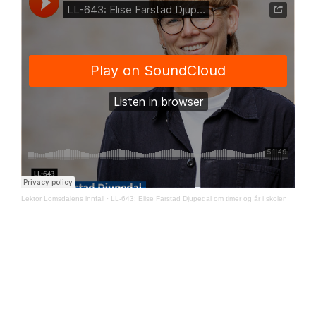
Lektor Lomsdalens innfall
·
LL-643: Elise Farstad Djupedal om timer og år i skolen