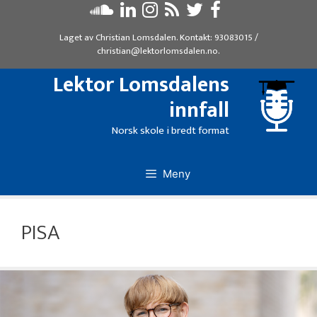
Hopp
til
Laget av
Christian Lomsdalen
. Kontakt:
93083015
/
innhold
christian@lektorlomsdalen.no
.
Lektor Lomsdalens
innfall
Norsk skole i bredt format
Meny
PISA