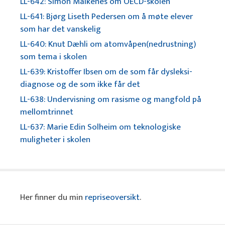
LL-642: Simon Malkenes om OECD-skolen
LL-641: Bjørg Liseth Pedersen om å møte elever
som har det vanskelig
LL-640: Knut Dæhli om atomvåpen(nedrustning)
som tema i skolen
LL-639: Kristoffer Ibsen om de som får dysleksi-
diagnose og de som ikke får det
LL-638: Undervisning om rasisme og mangfold på
mellomtrinnet
LL-637: Marie Edin Solheim om teknologiske
muligheter i skolen
Her finner du min
repriseoversikt
.