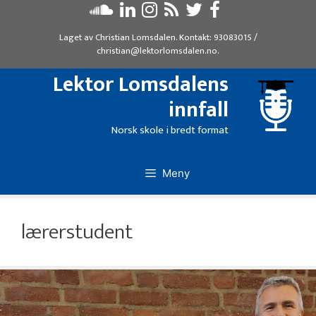
Hopp
til
Laget av
Christian Lomsdalen
. Kontakt:
93083015
/
innhold
christian@lektorlomsdalen.no
.
Lektor Lomsdalens
innfall
Norsk skole i bredt format
Meny
lærerstudent