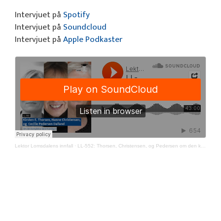
Intervjuet på
Spotify
Intervjuet på
Soundcloud
Intervjuet på
Apple Podkaster
Lektor Lomsdalens innfall
·
LL-552: Thorsen, Christensen, og Pedersen om den komplekse lærerhverdagen