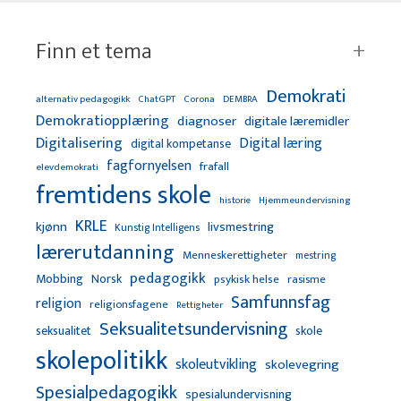
Finn et tema
Demokrati
alternativ pedagogikk
ChatGPT
Corona
DEMBRA
Demokratiopplæring
diagnoser
digitale læremidler
Digitalisering
Digital læring
digital kompetanse
fagfornyelsen
frafall
elevdemokrati
fremtidens skole
Hjemmeundervisning
historie
KRLE
kjønn
livsmestring
Kunstig Intelligens
lærerutdanning
Menneskerettigheter
mestring
pedagogikk
Mobbing
Norsk
psykisk helse
rasisme
Samfunnsfag
religion
religionsfagene
Rettigheter
Seksualitetsundervisning
seksualitet
skole
skolepolitikk
skoleutvikling
skolevegring
Spesialpedagogikk
spesialundervisning