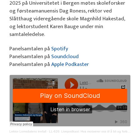
2025 på Universitetet i Bergen møtes skoleforsker
og førsteamanuensis Dag Roness, rektor ved
Slåtthaug videregående skole Magnhild Hakestad,
og lektorstudent Karen Bauge under min
samtaleledelse.
Panelsamtalen på
Spotify
Panelsamtalen på
Soundcloud
Panelsamtalen på
Apple Podkaster
Lektor Lomsdalens innfall
·
LL-626: Livepodkast: Hva motiverer oss til å bli og forbli lærere?