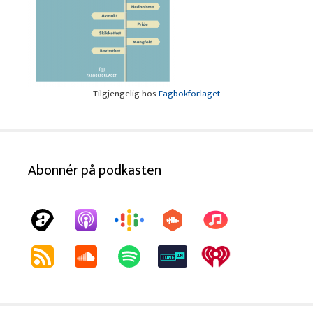
Tilgjengelig hos
Fagbokforlaget
Abonnér på podkasten