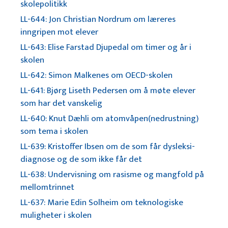
skolepolitikk
LL-644: Jon Christian Nordrum om læreres
inngripen mot elever
LL-643: Elise Farstad Djupedal om timer og år i
skolen
LL-642: Simon Malkenes om OECD-skolen
LL-641: Bjørg Liseth Pedersen om å møte elever
som har det vanskelig
LL-640: Knut Dæhli om atomvåpen(nedrustning)
som tema i skolen
LL-639: Kristoffer Ibsen om de som får dysleksi-
diagnose og de som ikke får det
LL-638: Undervisning om rasisme og mangfold på
mellomtrinnet
LL-637: Marie Edin Solheim om teknologiske
muligheter i skolen