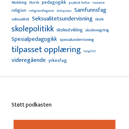
pedagogikk
Mobbing
Norsk
psykisk helse
rasisme
Samfunnsfag
religion
religionsfagene
Rettigheter
Seksualitetsundervisning
seksualitet
skole
skolepolitikk
skoleutvikling
skolevegring
Spesialpedagogikk
spesialundervisning
tilpasset opplæring
Valg2021
videregående
yrkesfag
Støtt podkasten