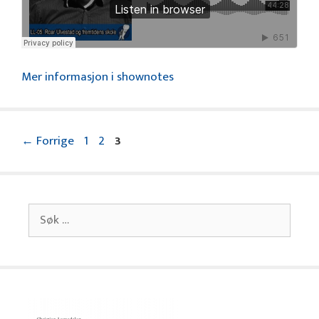
Mer informasjon i shownotes
Side
Side
Side
←
Forrige
1
2
3
Søk
etter: