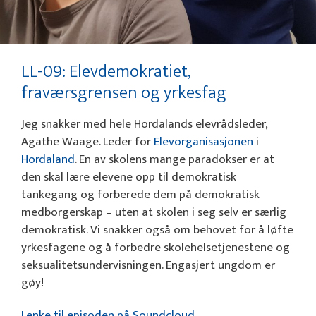
LL-09: Elevdemokratiet,
fraværsgrensen og yrkesfag
Jeg snakker med hele Hordalands elevrådsleder,
Agathe Waage. Leder for
Elevorganisasjonen
i
Hordaland
. En av skolens mange paradokser er at
den skal lære elevene opp til demokratisk
tankegang og forberede dem på demokratisk
medborgerskap – uten at skolen i seg selv er særlig
demokratisk. Vi snakker også om behovet for å løfte
yrkesfagene og å forbedre skolehelsetjenestene og
seksualitetsundervisningen. Engasjert ungdom er
gøy!
Lenke til episoden på Soundcloud