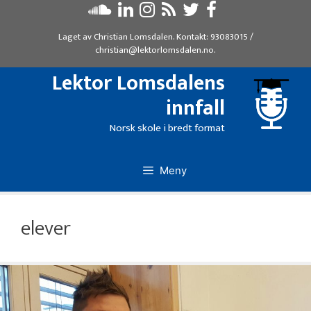
Hopp
til
Laget av
Christian Lomsdalen
. Kontakt:
93083015
/
innhold
christian@lektorlomsdalen.no
.
Lektor Lomsdalens
innfall
Norsk skole i bredt format
Meny
elever