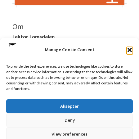
Om
Lektor Lomsdalen
Organisasjonsnummer:
920 712 312 MVA
Manage Cookie Consent
Vipps: 517696
To provide the best experiences, we use technologies like cookies to store
and/or access device information. Consenting to these technologies will allow
Les mer:
Om selskapet
us to process data such as browsing behavior or unique IDs on this site. Not
Les mer:
Om reklame på podkasten
consenting or withdrawing consent, may adversely affect certain features
and functions.
Kontakt meg
Aksepter
Deny
10 på topp i 2022
View preferences