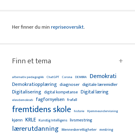
Her finner du min
repriseoversikt
.
Finn et tema
Demokrati
alternativ pedagogikk
ChatGPT
Corona
DEMBRA
Demokratiopplæring
diagnoser
digitale læremidler
Digitalisering
Digital læring
digital kompetanse
fagfornyelsen
frafall
elevdemokrati
fremtidens skole
Hjemmeundervisning
historie
KRLE
kjønn
livsmestring
Kunstig Intelligens
lærerutdanning
Menneskerettigheter
mestring