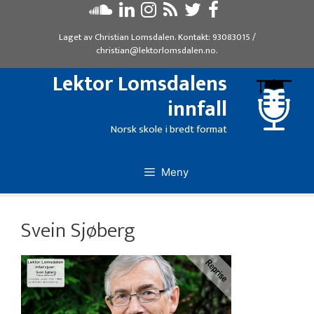
Hopp
til
Laget av
Christian Lomsdalen
. Kontakt:
93083015
/
innhold
christian@lektorlomsdalen.no
.
Lektor Lomsdalens
innfall
Norsk skole i bredt format
Meny
Svein Sjøberg