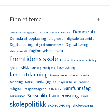
Finn et tema
Demokrati
alternativ pedagogikk
ChatGPT
Corona
DEMBRA
Demokratiopplæring
diagnoser
digitale læremidler
Digitalisering
Digital læring
digital kompetanse
fagfornyelsen
frafall
elevdemokrati
fremtidens skole
Hjemmeundervisning
historie
KRLE
kjønn
livsmestring
Kunstig Intelligens
lærerutdanning
Menneskerettigheter
mestring
pedagogikk
Mobbing
Norsk
psykisk helse
rasisme
Samfunnsfag
religion
religionsfagene
Rettigheter
Seksualitetsundervisning
seksualitet
skole
skolepolitikk
skoleutvikling
skolevegring