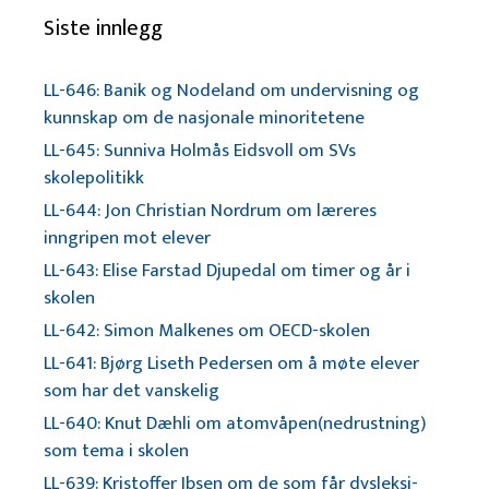
Siste innlegg
LL-646: Banik og Nodeland om undervisning og
kunnskap om de nasjonale minoritetene
LL-645: Sunniva Holmås Eidsvoll om SVs
skolepolitikk
LL-644: Jon Christian Nordrum om læreres
inngripen mot elever
LL-643: Elise Farstad Djupedal om timer og år i
skolen
LL-642: Simon Malkenes om OECD-skolen
LL-641: Bjørg Liseth Pedersen om å møte elever
som har det vanskelig
LL-640: Knut Dæhli om atomvåpen(nedrustning)
som tema i skolen
LL-639: Kristoffer Ibsen om de som får dysleksi-