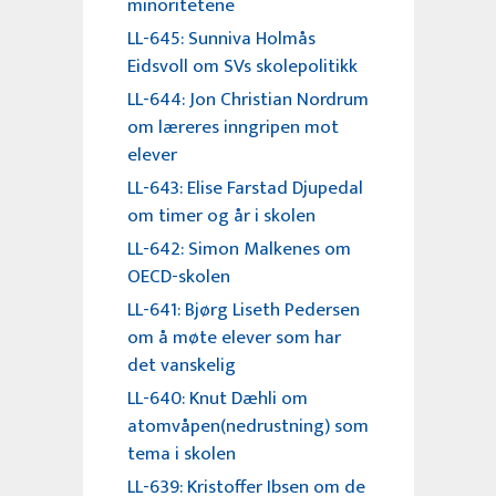
minoritetene
LL-645: Sunniva Holmås
Eidsvoll om SVs skolepolitikk
LL-644: Jon Christian Nordrum
om læreres inngripen mot
elever
LL-643: Elise Farstad Djupedal
om timer og år i skolen
LL-642: Simon Malkenes om
OECD-skolen
LL-641: Bjørg Liseth Pedersen
om å møte elever som har
det vanskelig
LL-640: Knut Dæhli om
atomvåpen(nedrustning) som
tema i skolen
LL-639: Kristoffer Ibsen om de