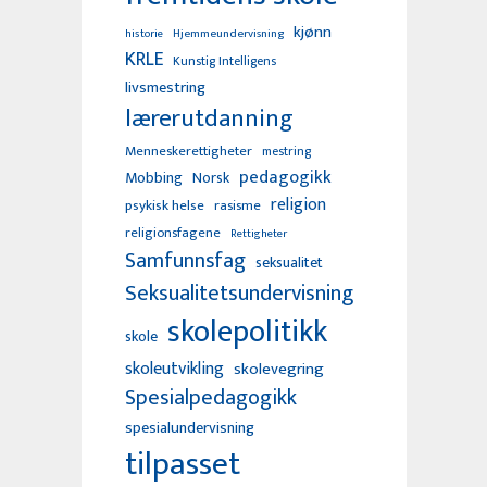
kjønn
Hjemmeundervisning
historie
KRLE
Kunstig Intelligens
livsmestring
lærerutdanning
Menneskerettigheter
mestring
pedagogikk
Mobbing
Norsk
religion
psykisk helse
rasisme
religionsfagene
Rettigheter
Samfunnsfag
seksualitet
Seksualitetsundervisning
skolepolitikk
skole
skoleutvikling
skolevegring
Spesialpedagogikk
spesialundervisning
tilpasset