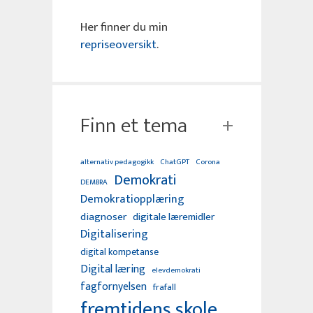
Her finner du min
repriseoversikt
.
Finn et tema
alternativ pedagogikk
ChatGPT
Corona
Demokrati
DEMBRA
Demokratiopplæring
diagnoser
digitale læremidler
Digitalisering
digital kompetanse
Digital læring
elevdemokrati
fagfornyelsen
frafall
fremtidens skole