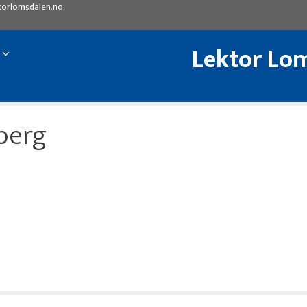
torlomsdalen.no
.
Lektor Lom
lberg