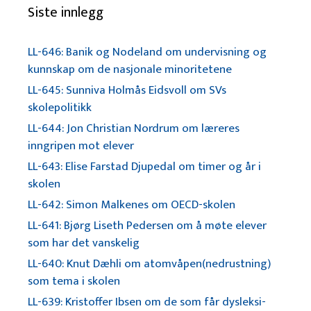
Siste innlegg
LL-646: Banik og Nodeland om undervisning og
kunnskap om de nasjonale minoritetene
LL-645: Sunniva Holmås Eidsvoll om SVs
skolepolitikk
LL-644: Jon Christian Nordrum om læreres
inngripen mot elever
LL-643: Elise Farstad Djupedal om timer og år i
skolen
LL-642: Simon Malkenes om OECD-skolen
LL-641: Bjørg Liseth Pedersen om å møte elever
som har det vanskelig
LL-640: Knut Dæhli om atomvåpen(nedrustning)
som tema i skolen
LL-639: Kristoffer Ibsen om de som får dysleksi-