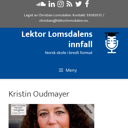
Hopp
til
Laget av
Christian Lomsdalen
. Kontakt:
93083015
/
innhold
christian@lektorlomsdalen.no
.
Lektor Lomsdalens
innfall
Norsk skole i bredt format
Meny
Kristin Oudmayer