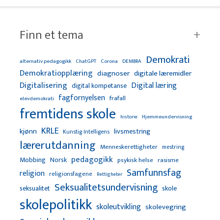
Finn et tema
Demokrati
alternativ pedagogikk
ChatGPT
Corona
DEMBRA
Demokratiopplæring
diagnoser
digitale læremidler
Digitalisering
Digital læring
digital kompetanse
fagfornyelsen
frafall
elevdemokrati
fremtidens skole
Hjemmeundervisning
historie
KRLE
kjønn
livsmestring
Kunstig Intelligens
lærerutdanning
Menneskerettigheter
mestring
pedagogikk
Mobbing
Norsk
psykisk helse
rasisme
Samfunnsfag
religion
religionsfagene
Rettigheter
Seksualitetsundervisning
seksualitet
skole
skolepolitikk
skoleutvikling
skolevegring