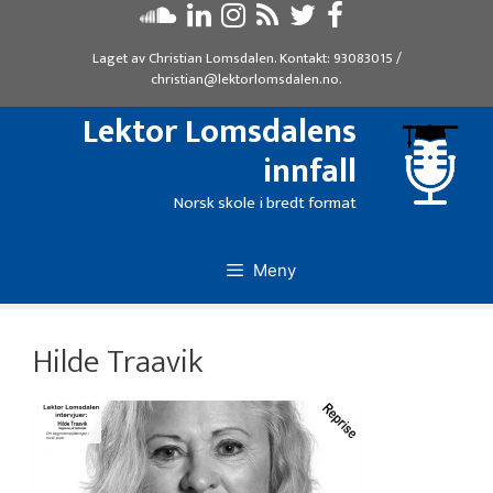
Hopp
til
Laget av
Christian Lomsdalen
. Kontakt:
93083015
/
innhold
christian@lektorlomsdalen.no
.
Lektor Lomsdalens
innfall
Norsk skole i bredt format
Meny
Hilde Traavik