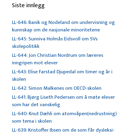
Siste innlegg
LL-646: Banik og Nodeland om undervisning og
kunnskap om de nasjonale minoritetene
LL-645: Sunniva Holmås Eidsvoll om SVs
skolepolitikk
LL-644: Jon Christian Nordrum om læreres
inngripen mot elever
LL-643: Elise Farstad Djupedal om timer og år i
skolen
LL-642: Simon Malkenes om OECD-skolen
LL-641: Bjørg Liseth Pedersen om å møte elever
som har det vanskelig
LL-640: Knut Dæhli om atomvåpen(nedrustning)
som tema i skolen
LL-639: Kristoffer Ibsen om de som får dysleksi-